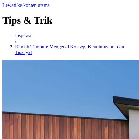
Lewati ke konten utama
Tips
&
Trik
Inspirasi
/
Rumah Tumbuh: Mengenal Konsep, Keuntungann, dan
Tipsnya!