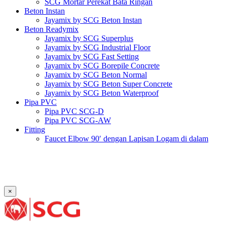
SCG Mortar Perekat Bata Ringan
Beton Instan
Jayamix by SCG Beton Instan
Beton Readymix
Jayamix by SCG Superplus
Jayamix by SCG Industrial Floor
Jayamix by SCG Fast Setting
Jayamix by SCG Borepile Concrete
Jayamix by SCG Beton Normal
Jayamix by SCG Beton Super Concrete
Jayamix by SCG Beton Waterproof
Pipa PVC
Pipa PVC SCG-D
Pipa PVC SCG-AW
Fitting
Faucet Elbow 90′ dengan Lapisan Logam di dalam
SCG AW
Faucet Socket SCG AW
Faucet Tee dengan Lapisan Logam di dalam SCG AW
Faucet Tee SCG AW
Socket with PVC Flange SCG AW
×
Pipe Clip SCG AW
Plug SCG AW
Shinkolite
Atap Akrilik Shinkolite Shade