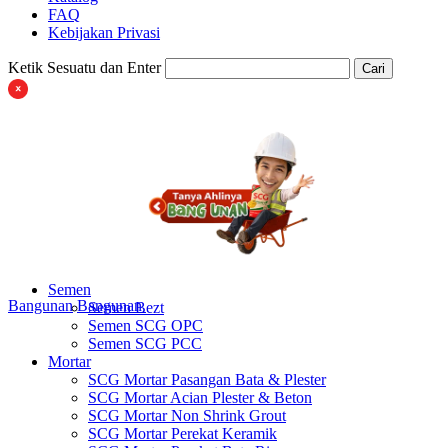
FAQ
Kebijakan Privasi
Ketik Sesuatu dan Enter
Cari
Semen
Bangunan
Bangunan
Semen Bezt
Semen SCG OPC
Semen SCG PCC
Mortar
SCG Mortar Pasangan Bata & Plester
SCG Mortar Acian Plester & Beton
SCG Mortar Non Shrink Grout
SCG Mortar Perekat Keramik