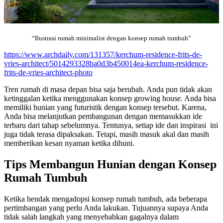
“Ilustrasi rumah minimalist dengan konsep rumah tumbuh”
https://www.archdaily.com/131357/kerchum-residence-frits-de-
vries-architect/5014293328ba0d3b450014ea-kerchum-residence-
frits-de-vries-architect-photo
Tren rumah di masa depan bisa saja berubah. Anda pun tidak akan
ketinggalan ketika menggunakan konsep growing house. Anda bisa
memiliki hunian yang futuristik dengan konsep tersebut. Karena,
Anda bisa melanjutkan pembangunan dengan memasukkan ide
terbaru dari tahap sebelumnya. Tentunya, setiap ide dan inspirasi ini
juga tidak terasa dipaksakan. Tetapi, masih masuk akal dan masih
memberikan kesan nyaman ketika dihuni.
Tips Membangun Hunian dengan Konsep
Rumah Tumbuh
Ketika hendak mengadopsi konsep rumah tumbuh, ada beberapa
pertimbangan yang perlu Anda lakukan. Tujuannya supaya Anda
tidak salah langkah yang menyebabkan gagalnya dalam