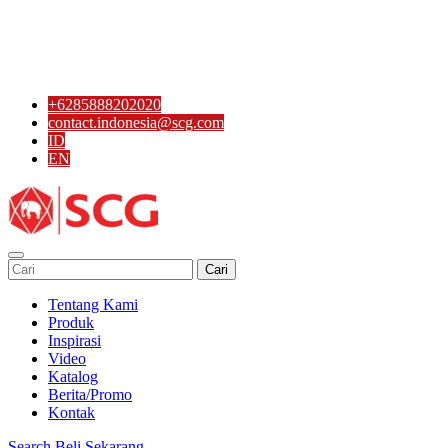
+6285888202020
contact.indonesia@scg.com
ID
EN
Cari
Tentang Kami
Produk
Inspirasi
Video
Katalog
Berita/Promo
Kontak
Search
Beli Sekarang