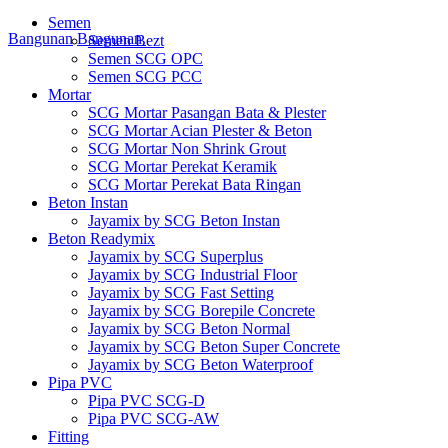
Semen
Bangunan
Bangunan
Semen Bezt
Semen SCG OPC
Semen SCG PCC
Mortar
SCG Mortar Pasangan Bata & Plester
SCG Mortar Acian Plester & Beton
SCG Mortar Non Shrink Grout
SCG Mortar Perekat Keramik
SCG Mortar Perekat Bata Ringan
Beton Instan
Jayamix by SCG Beton Instan
Beton Readymix
Jayamix by SCG Superplus
Jayamix by SCG Industrial Floor
Jayamix by SCG Fast Setting
Jayamix by SCG Borepile Concrete
Jayamix by SCG Beton Normal
Jayamix by SCG Beton Super Concrete
Jayamix by SCG Beton Waterproof
Pipa PVC
Pipa PVC SCG-D
Pipa PVC SCG-AW
Fitting