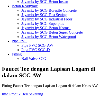
Jayamix by SCG Beton Instan
Beton Readymix
Jayamix by SCG Borepile Concrete
Jayamix by SCG Fast Setting
Jayamix by SCG Industrial Floor
Jayamix by SCG Superplus
Jayamix by SCG Beton Normal
Jayamix by SCG Beton Super Concrete
Jayamix by SCG Beton Waterproof
Pipa PVC
Pipa PVC SCG-AW
Pipa PVC SCG-D
Fitting
Ball Valve SCG
Cap SCG AW
Double Nipple SCG AW
Faucet
Tee
dengan
Lapisan
Logam
di
Elbow 45′ SCG AW 4
dalam
SCG
AW
Elbow 90′ SCG AW
Faucet Cap SCG AW
4-Way Side Tee SCG AW
Fitting Faucet Tee dengan Lapisan Logam di dalam Kelas AW
3-Way Side Tee SCG AW
Reducing Y Branch SCG D
Info Produk
Beli Sekarang
Solvent Cement Union SCG AW
Reducing Socket SCG D
Reducing Tee SCG D