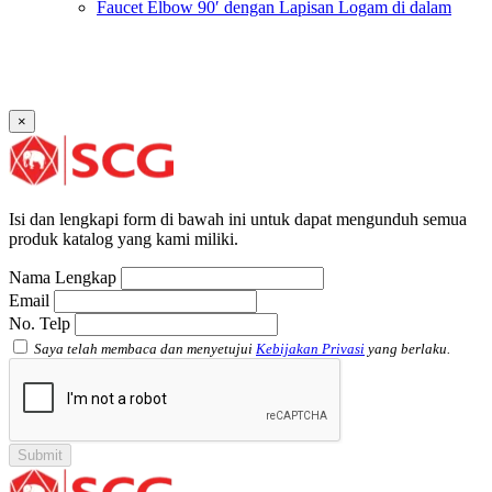
Faucet Elbow 90′ dengan Lapisan Logam di dalam
SCG AW
Faucet Socket SCG AW
Faucet Tee dengan Lapisan Logam di dalam SCG AW
Faucet Tee SCG AW
Socket with PVC Flange SCG AW
×
Pipe Clip SCG AW
Plug SCG AW
Shinkolite
Atap Akrilik Shinkolite Shade
Atap Akrilik Shinkolite Heat Cut
Isi dan lengkapi form di bawah ini untuk dapat mengunduh semua
produk katalog yang kami miliki.
Nama Lengkap
Email
No. Telp
Saya telah membaca dan menyetujui
Kebijakan Privasi
yang berlaku.