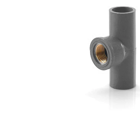
SCG AW
Tee SCG AW
Cap SCG D
Socket SCG AW
Socket Union SCG AW
Socket Push In SCG AW
Saddle Clip SCG AW
Reducing Tee SCG AW
Reducing Socket SCG AW
Reducing Faucet SCG AW
Reducing Elbow 90′ SCG AW
Plug SCG AW
Pipe Clip SCG AW
Socket with PVC Flange SCG AW
Faucet Tee SCG AW
Faucet Tee dengan Lapisan Logam di dalam SCG AW
Faucet Socket SCG AW
Faucet Elbow 90′ dengan Lapisan Logam di dalam
SCG AW
Shinkolite
Atap Akrilik Shinkolite Heat Cut
Atap Akrilik Shinkolite Shade