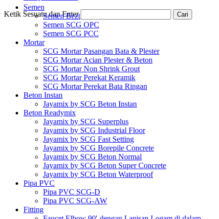
Semen
Ketik Sesuatu dan Enter
Cari
Semen Bezt
Semen SCG OPC
Semen SCG PCC
Mortar
SCG Mortar Pasangan Bata & Plester
SCG Mortar Acian Plester & Beton
SCG Mortar Non Shrink Grout
SCG Mortar Perekat Keramik
SCG Mortar Perekat Bata Ringan
Beton Instan
Jayamix by SCG Beton Instan
Beton Readymix
Jayamix by SCG Superplus
Jayamix by SCG Industrial Floor
Jayamix by SCG Fast Setting
Jayamix by SCG Borepile Concrete
Jayamix by SCG Beton Normal
Jayamix by SCG Beton Super Concrete
Jayamix by SCG Beton Waterproof
Pipa PVC
Pipa PVC SCG-D
Pipa PVC SCG-AW
Fitting
Faucet Elbow 90′ dengan Lapisan Logam di dalam