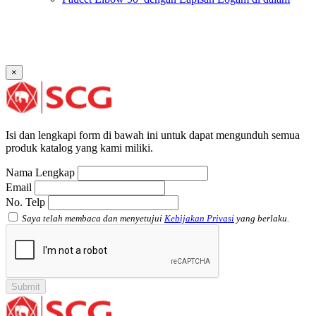
SCG AW
Faucet Socket SCG AW
Faucet Tee dengan Lapisan Logam di dalam SCG AW
Faucet Tee SCG AW
Socket with PVC Flange SCG AW
×
Pipe Clip SCG AW
Plug SCG AW
Shinkolite
Atap Akrilik Shinkolite Shade
Atap Akrilik Shinkolite Heat Cut
Isi dan lengkapi form di bawah ini untuk dapat mengunduh semua
produk katalog yang kami miliki.
Nama Lengkap
Email
No. Telp
Saya telah membaca dan menyetujui
Kebijakan Privasi
yang berlaku.