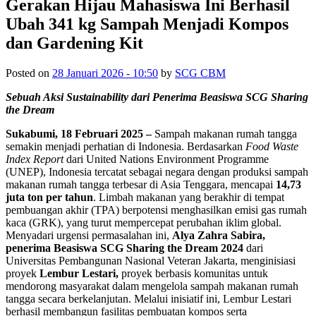
Gerakan Hijau Mahasiswa Ini Berhasil
Ubah 341 kg Sampah Menjadi Kompos
dan Gardening Kit
Posted on
28 Januari 2026 - 10:50
by
SCG CBM
Sebuah Aksi Sustainability dari Penerima Beasiswa
SCG
Sharing
the Dream
Sukabumi, 18 Februari 2025 –
Sampah makanan rumah tangga
semakin menjadi perhatian di Indonesia. Berdasarkan
Food Waste
Index Report
dari United Nations Environment Programme
(UNEP), Indonesia tercatat sebagai negara dengan produksi sampah
makanan rumah tangga terbesar di Asia Tenggara, mencapai
14,73
juta ton per tahun
. Limbah makanan yang berakhir di tempat
pembuangan akhir (TPA) berpotensi menghasilkan emisi gas rumah
kaca (GRK), yang turut mempercepat perubahan iklim global.
Menyadari urgensi permasalahan ini,
Alya Zahra Sabira,
penerima Beasiswa
SCG
Sharing the Dream 2024
dari
Universitas Pembangunan Nasional Veteran Jakarta, menginisiasi
proyek
Lembur Lestari,
proyek berbasis komunitas untuk
mendorong masyarakat dalam mengelola sampah makanan rumah
tangga secara berkelanjutan. Melalui inisiatif ini, Lembur Lestari
berhasil membangun fasilitas pembuatan kompos serta