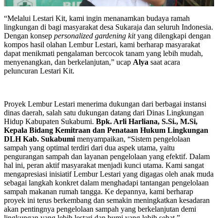
“Melalui Lestari Kit, kami ingin menanamkan budaya ramah
lingkungan di bagi masyarakat desa Sukaraja dan seluruh Indonesia.
Dengan konsep
personalized gardening kit
yang dilengkapi dengan
kompos hasil olahan Lembur Lestari, kami berharap masyarakat
dapat menikmati pengalaman bercocok tanam yang lebih mudah,
menyenangkan, dan berkelanjutan,” ucap
Alya
saat acara
peluncuran Lestari Kit.
Proyek Lembur Lestari menerima dukungan dari berbagai instansi
dinas daerah, salah satu dukungan datang dari Dinas Lingkungan
Hidup Kabupaten Sukabumi.
Bpk. Arli Harliana, S.Si., M.Si,
Kepala Bidang Kemitraan dan Penataan Hukum Lingkungan
DLH Kab. Sukabumi
menyampaikan, “Sistem pengelolaan
sampah yang optimal terdiri dari dua aspek utama, yaitu
pengurangan sampah dan layanan pengelolaan yang efektif. Dalam
hal ini, peran aktif masyarakat menjadi kunci utama. Kami sangat
mengapresiasi inisiatif Lembur Lestari yang digagas oleh anak muda
sebagai langkah konkret dalam menghadapi tantangan pengelolaan
sampah makanan rumah tangga. Ke depannya, kami berharap
proyek ini terus berkembang dan semakin meningkatkan kesadaran
akan pentingnya pengelolaan sampah yang berkelanjutan demi
lingkungan yang lebih lestari dan bumi yang lebih sehat.”