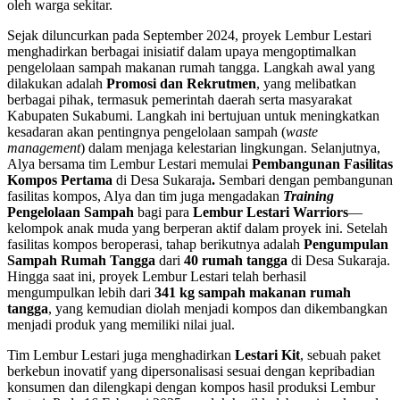
oleh warga sekitar.
Sejak diluncurkan pada September 2024, proyek Lembur Lestari
menghadirkan berbagai inisiatif dalam upaya mengoptimalkan
pengelolaan sampah makanan rumah tangga. Langkah awal yang
dilakukan adalah
Promosi dan Rekrutmen
, yang melibatkan
berbagai pihak, termasuk pemerintah daerah serta masyarakat
Kabupaten Sukabumi. Langkah ini bertujuan untuk meningkatkan
kesadaran akan pentingnya pengelolaan sampah (
waste
management
) dalam menjaga kelestarian lingkungan. Selanjutnya,
Alya bersama tim Lembur Lestari memulai
Pembangunan Fasilitas
Kompos Pertama
di Desa Sukaraja
.
Sembari dengan pembangunan
fasilitas kompos, Alya dan tim juga mengadakan
Training
Pengelolaan Sampah
bagi para
Lembur Lestari Warriors
—
kelompok anak muda yang berperan aktif dalam proyek ini. Setelah
fasilitas kompos beroperasi, tahap berikutnya adalah
Pengumpulan
Sampah Rumah Tangga
dari
40 rumah tangga
di Desa Sukaraja.
Hingga saat ini, proyek Lembur Lestari telah berhasil
mengumpulkan lebih dari
341 kg sampah makanan rumah
tangga
, yang kemudian diolah menjadi kompos dan dikembangkan
menjadi produk yang memiliki nilai jual.
Tim Lembur Lestari juga menghadirkan
Lestari Kit
, sebuah paket
berkebun inovatif yang dipersonalisasi sesuai dengan kepribadian
konsumen dan dilengkapi dengan kompos hasil produksi Lembur