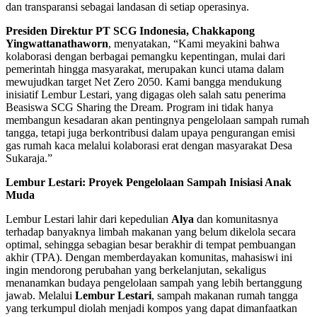
dan transparansi sebagai landasan di setiap operasinya.
Presiden Direktur PT SCG Indonesia, Chakkapong
Yingwattanathaworn
, menyatakan, “Kami meyakini bahwa
kolaborasi dengan berbagai pemangku kepentingan, mulai dari
pemerintah hingga masyarakat, merupakan kunci utama dalam
mewujudkan target Net Zero 2050. Kami bangga mendukung
inisiatif Lembur Lestari, yang digagas oleh salah satu penerima
Beasiswa SCG Sharing the Dream. Program ini tidak hanya
membangun kesadaran akan pentingnya pengelolaan sampah rumah
tangga, tetapi juga berkontribusi dalam upaya pengurangan emisi
gas rumah kaca melalui kolaborasi erat dengan masyarakat Desa
Sukaraja.”
Lembur Lestari: Proyek Pengelolaan Sampah Inisiasi Anak
Muda
Lembur Lestari lahir dari kepedulian
Alya
dan komunitasnya
terhadap banyaknya limbah makanan yang belum dikelola secara
optimal, sehingga sebagian besar berakhir di tempat pembuangan
akhir (TPA). Dengan memberdayakan komunitas, mahasiswi ini
ingin mendorong perubahan yang berkelanjutan, sekaligus
menanamkan budaya pengelolaan sampah yang lebih bertanggung
jawab. Melalui
Lembur Lestari
, sampah makanan rumah tangga
yang terkumpul diolah menjadi kompos yang dapat dimanfaatkan