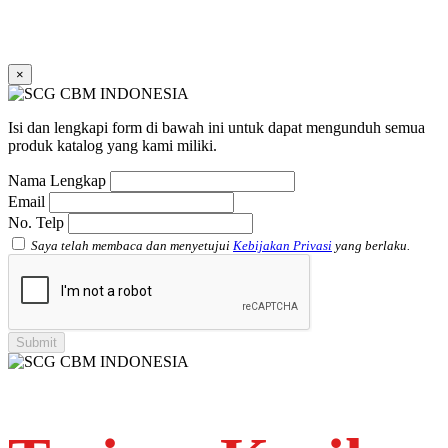
Faucet Socket SCG AW
Faucet Tee dengan Lapisan Logam di dalam SCG AW
Faucet Tee SCG AW
Socket with PVC Flange SCG AW
×
Pipe Clip SCG AW
Plug SCG AW
Shinkolite
Isi dan lengkapi form di bawah ini untuk dapat mengunduh semua
Atap Akrilik Shinkolite Shade
produk katalog yang kami miliki.
Atap Akrilik Shinkolite Heat Cut
Nama Lengkap
Email
No. Telp
Saya telah membaca dan menyetujui
Kebijakan Privasi
yang berlaku.