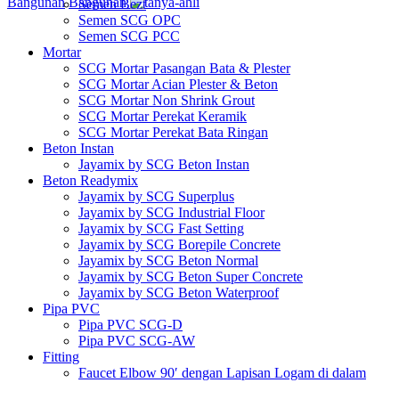
Bangunan
Bangunan
Semen Bezt
Semen SCG OPC
Semen SCG PCC
Mortar
SCG Mortar Pasangan Bata & Plester
SCG Mortar Acian Plester & Beton
SCG Mortar Non Shrink Grout
SCG Mortar Perekat Keramik
SCG Mortar Perekat Bata Ringan
Beton Instan
Jayamix by SCG Beton Instan
Beton Readymix
Jayamix by SCG Superplus
Jayamix by SCG Industrial Floor
Jayamix by SCG Fast Setting
Jayamix by SCG Borepile Concrete
Jayamix by SCG Beton Normal
Jayamix by SCG Beton Super Concrete
Jayamix by SCG Beton Waterproof
Pipa PVC
Pipa PVC SCG-D
Pipa PVC SCG-AW
Fitting
Faucet Elbow 90′ dengan Lapisan Logam di dalam
SCG AW