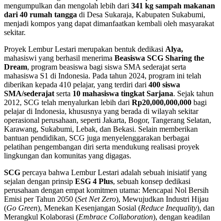
mengumpulkan dan mengolah lebih dari
341 kg sampah makanan
dari 40 rumah tangga
di Desa Sukaraja, Kabupaten Sukabumi,
menjadi kompos yang dapat dimanfaatkan kembali oleh masyarakat
sekitar.
Proyek Lembur Lestari merupakan bentuk dedikasi
Alya,
mahasiswi yang berhasil menerima
Beasiswa
SCG
Sharing the
Dream
, program beasiswa bagi siswa SMA sederajat serta
mahasiswa S1 di Indonesia. Pada tahun 2024, program ini telah
diberikan kepada 410 pelajar, yang terdiri dari
400 siswa
SMA/sederajat
serta
10 mahasiswa tingkat Sarjana
. Sejak tahun
2012, SCG telah menyalurkan lebih dari
Rp20,000,000,000
bagi
pelajar di Indonesia, khususnya yang berada di wilayah sekitar
operasional perusahaan, seperti Jakarta, Bogor, Tangerang Selatan,
Karawang, Sukabumi, Lebak, dan Bekasi. Selain memberikan
bantuan pendidikan, SCG juga menyelenggarakan berbagai
pelatihan pengembangan diri serta mendukung realisasi proyek
lingkungan dan komunitas yang digagas.
SCG
percaya bahwa Lembur Lestari adalah sebuah inisiatif yang
sejalan dengan prinsip
ESG 4 Plus
, sebuah konsep dedikasi
perusahaan dengan empat komitmen utama: Mencapai Nol Bersih
Emisi per Tahun 2050 (
Set Net Zero
), Mewujudkan Industri Hijau
(
Go Green
), Menekan Kesenjangan Sosial (
Reduce Inequality
), dan
Merangkul Kolaborasi (
Embrace Collaboration
), dengan keadilan