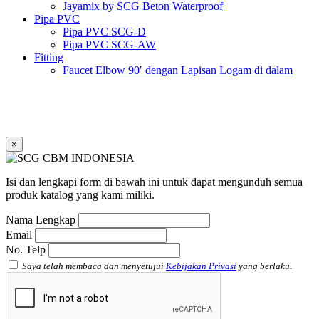
Jayamix by SCG Beton Waterproof
Pipa PVC
Pipa PVC SCG-D
Pipa PVC SCG-AW
Fitting
Faucet Elbow 90′ dengan Lapisan Logam di dalam
SCG AW
Faucet Socket SCG AW
Faucet Tee dengan Lapisan Logam di dalam SCG AW
Faucet Tee SCG AW
Socket with PVC Flange SCG AW
×
Pipe Clip SCG AW
Plug SCG AW
Shinkolite
Isi dan lengkapi form di bawah ini untuk dapat mengunduh semua
Atap Akrilik Shinkolite Shade
produk katalog yang kami miliki.
Atap Akrilik Shinkolite Heat Cut
Nama Lengkap
Email
No. Telp
Saya telah membaca dan menyetujui
Kebijakan Privasi
yang berlaku.