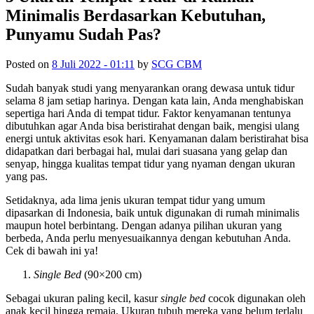
Minimalis Berdasarkan Kebutuhan,
Punyamu Sudah Pas?
Posted on
8 Juli 2022 - 01:11
by
SCG CBM
Sudah banyak studi yang menyarankan orang dewasa untuk tidur
selama 8 jam setiap harinya. Dengan kata lain, Anda menghabiskan
sepertiga hari Anda di tempat tidur. Faktor kenyamanan tentunya
dibutuhkan agar Anda bisa beristirahat dengan baik, mengisi ulang
energi untuk aktivitas esok hari. Kenyamanan dalam beristirahat bisa
didapatkan dari berbagai hal, mulai dari suasana yang gelap dan
senyap, hingga kualitas tempat tidur yang nyaman dengan ukuran
yang pas.
Setidaknya, ada lima jenis ukuran tempat tidur yang umum
dipasarkan di Indonesia, baik untuk digunakan di rumah minimalis
maupun hotel berbintang. Dengan adanya pilihan ukuran yang
berbeda, Anda perlu menyesuaikannya dengan kebutuhan Anda.
Cek di bawah ini ya!
Single Bed
(90×200 cm)
Sebagai ukuran paling kecil, kasur
single bed
cocok digunakan oleh
anak kecil hingga remaja. Ukuran tubuh mereka yang belum terlalu