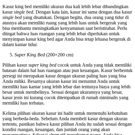
Kasur king bed memiliki ukuran dua kali lebih lebar dibandingkan
kasur
single bed
. Dengan kata lain, kasur ini sama dengan dua kasur
single bed
yang disatukan. Dengan begitu, dua orang yang tidur di
atasnya akan memiliki ruang yang lebih luas untuk bergerak yang
bisa membantu meningkatkan kenyamanan saat beristirahat. Perlu
diingat bahwa luas ruangan yang lebih lebar diperlukan untuk
menyimpan kasur king bed agar Anda bisa tetap leluasa bergerak di
dalam kamar tidur.
Super King Bed
(200×200 cm)
Pilihan kasur
super king bed
cocok untuk Anda yang tidak memiliki
batasan dalam hal luas ruangan atau pun keuangan. Kasur berbentuk
persegi ini merupakan kasur dengan ukuran paling luas yang bisa
Anda miliki. Besarnya ukuran kasur ini menuntut Anda untuk
memiliki luas kamar yang lebih lebar dan tentunya biaya yang lebih
besar untuk membelinya. Sesuai dengan ukurannya yang besar,
kasur jenis ini kurang cocok ditempatkan di rumah minimalis yang
memiliki luas terbatas.
Kelima pilihan ukuran kasur ini hadir untuk memenuhi kebutuhan
yang berbeda-beda. Sebelum Anda membeli kasur dengan ukuran
tertentu, pastikan bahwa kasur pilihan Anda itu sudah sesuai dengan
kondisi ruangan, keuangan, dan jumlah orang yang akan
menempatinya. Sebagai alternatif menghemat ruang, Anda bisa