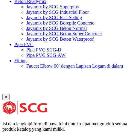
Beton Readymix
Jayamix by SCG Superplus
Jayamix by SCG Industrial Floor
Jayamix by SCG Fast Setting
Jayamix by SCG Borepile Concrete
Jayamix by SCG Beton Normal
Jayamix by SCG Beton Super Concrete
Jayamix by SCG Beton Waterproof
Pipa PVC
Pipa PVC SCG-D
Pipa PVC SCG-AW
Fitting
Faucet Elbow 90′ dengan Lapisan Logam di dalam
SCG AW
Faucet Socket SCG AW
Faucet Tee dengan Lapisan Logam di dalam SCG AW
Faucet Tee SCG AW
Socket with PVC Flange SCG AW
×
Pipe Clip SCG AW
Plug SCG AW
Shinkolite
Atap Akrilik Shinkolite Shade
Atap Akrilik Shinkolite Heat Cut
Isi dan lengkapi form di bawah ini untuk dapat mengunduh semua
produk katalog yang kami miliki.