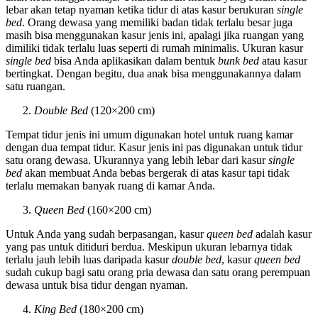
lebar akan tetap nyaman ketika tidur di atas kasur berukuran
single
bed
. Orang dewasa yang memiliki badan tidak terlalu besar juga
masih bisa menggunakan kasur jenis ini, apalagi jika ruangan yang
dimiliki tidak terlalu luas seperti di rumah minimalis. Ukuran kasur
single bed
bisa Anda aplikasikan dalam bentuk
bunk bed
atau kasur
bertingkat. Dengan begitu, dua anak bisa menggunakannya dalam
satu ruangan.
Double Bed
(120×200 cm)
Tempat tidur jenis ini umum digunakan hotel untuk ruang kamar
dengan dua tempat tidur. Kasur jenis ini pas digunakan untuk tidur
satu orang dewasa. Ukurannya yang lebih lebar dari kasur
single
bed
akan membuat Anda bebas bergerak di atas kasur tapi tidak
terlalu memakan banyak ruang di kamar Anda.
Queen Bed
(160×200 cm)
Untuk Anda yang sudah berpasangan, kasur
queen bed
adalah kasur
yang pas untuk ditiduri berdua. Meskipun ukuran lebarnya tidak
terlalu jauh lebih luas daripada kasur
double bed
, kasur
queen bed
sudah cukup bagi satu orang pria dewasa dan satu orang perempuan
dewasa untuk bisa tidur dengan nyaman.
King Bed
(180×200 cm)