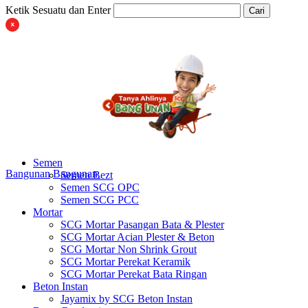
Ketik Sesuatu dan Enter
Cari
Semen
Bangunan
Bangunan
Semen Bezt
Semen SCG OPC
Semen SCG PCC
Mortar
SCG Mortar Pasangan Bata & Plester
SCG Mortar Acian Plester & Beton
SCG Mortar Non Shrink Grout
SCG Mortar Perekat Keramik
SCG Mortar Perekat Bata Ringan
Beton Instan
Jayamix by SCG Beton Instan