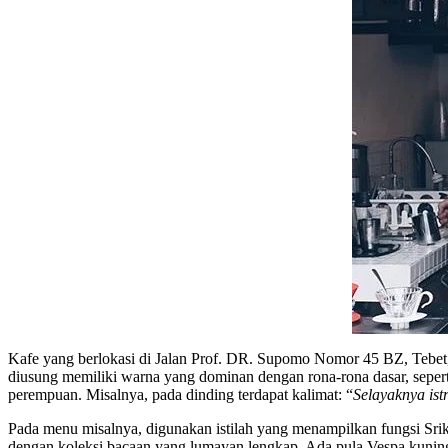
Kafe yang berlokasi di Jalan Prof. DR. Supomo Nomor 45 BZ, Tebet, 
diusung memiliki warna yang dominan dengan rona-rona dasar, sepert
perempuan. Misalnya, pada dinding terdapat kalimat: “
Selayaknya istr
Pada menu misalnya, digunakan istilah yang menampilkan fungsi Sri
dengan koleksi bacaan yang lumayan lengkap. Ada pula Vespa kunin