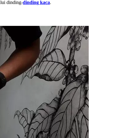
lui dinding-
dinding kaca
.