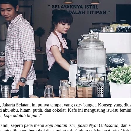
Jakarta Selatan, ini punya tempat yang
cozy
banget. Konsep yang diu
i abu-abu, hitam, putih, dan cokelat. Kafe ini mengusung isu-isu fe
i, kopi adalah titipan
.”
kandi, seperti pada menu
kopi buatan istri
,
pasta Nyai Ontosoroh
, dan 
g autentik yang bercokol di samping rak. Cukup
catchy
buat foto. Wakt