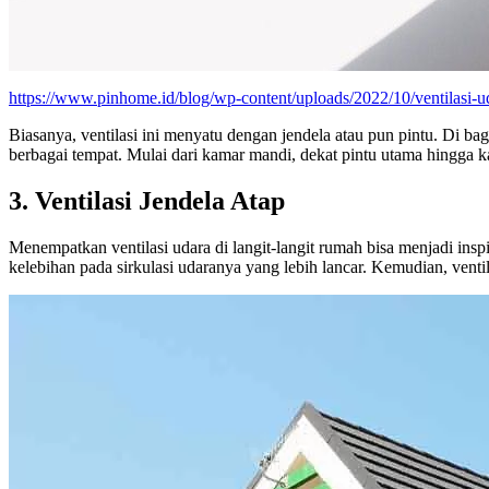
https://www.pinhome.id/blog/wp-content/uploads/2022/10/ventilasi-u
Biasanya, ventilasi ini menyatu dengan jendela atau pun pintu. Di bag
berbagai tempat. Mulai dari kamar mandi, dekat pintu utama hingga k
3. Ventilasi Jendela Atap
Menempatkan ventilasi udara di langit-langit rumah bisa menjadi inspi
kelebihan pada sirkulasi udaranya yang lebih lancar. Kemudian, ven