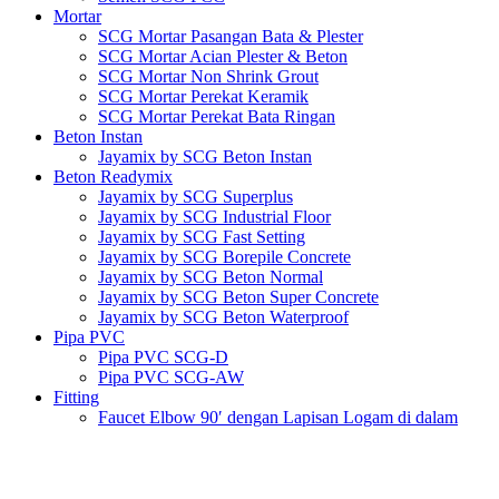
Mortar
SCG Mortar Pasangan Bata & Plester
SCG Mortar Acian Plester & Beton
SCG Mortar Non Shrink Grout
SCG Mortar Perekat Keramik
SCG Mortar Perekat Bata Ringan
Beton Instan
Jayamix by SCG Beton Instan
Beton Readymix
Jayamix by SCG Superplus
Jayamix by SCG Industrial Floor
Jayamix by SCG Fast Setting
Jayamix by SCG Borepile Concrete
Jayamix by SCG Beton Normal
Jayamix by SCG Beton Super Concrete
Jayamix by SCG Beton Waterproof
Pipa PVC
Pipa PVC SCG-D
Pipa PVC SCG-AW
Fitting
Faucet Elbow 90′ dengan Lapisan Logam di dalam
SCG AW
Faucet Socket SCG AW
Faucet Tee dengan Lapisan Logam di dalam SCG AW
Faucet Tee SCG AW