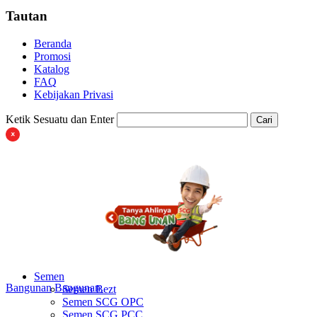
Tautan
Beranda
Promosi
Katalog
FAQ
Kebijakan Privasi
Ketik Sesuatu dan Enter
Cari
Semen
Bangunan
Bangunan
Semen Bezt
Semen SCG OPC
Semen SCG PCC