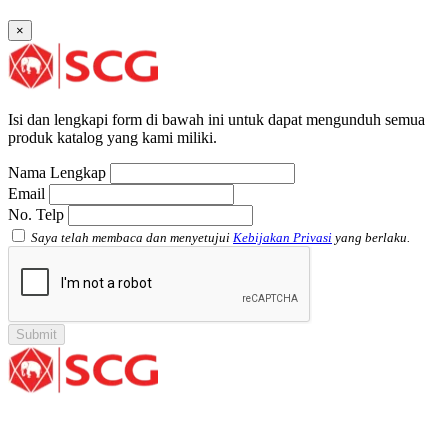
Socket with PVC Flange SCG AW
×
Pipe Clip SCG AW
Plug SCG AW
Shinkolite
Atap Akrilik Shinkolite Shade
Atap Akrilik Shinkolite Heat Cut
Isi dan lengkapi form di bawah ini untuk dapat mengunduh semua
produk katalog yang kami miliki.
Nama Lengkap
Email
No. Telp
Saya telah membaca dan menyetujui
Kebijakan Privasi
yang berlaku.