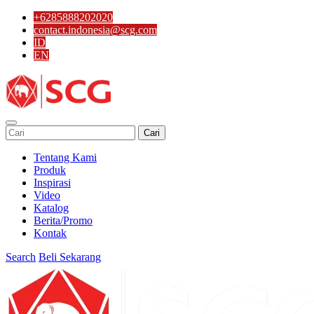
+6285888202020
contact.indonesia@scg.com
ID
EN
Cari
Tentang Kami
Produk
Inspirasi
Video
Katalog
Berita/Promo
Kontak
Search
Beli Sekarang