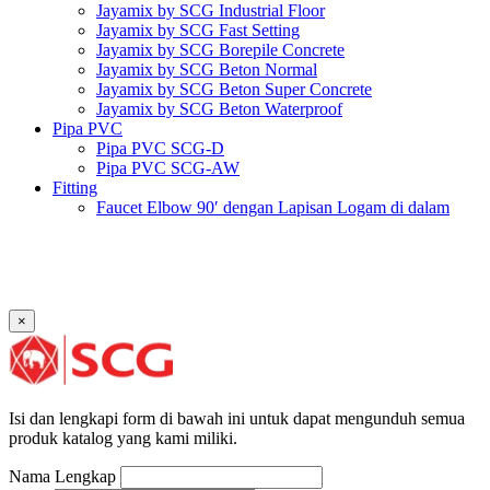
Jayamix by SCG Industrial Floor
Jayamix by SCG Fast Setting
Jayamix by SCG Borepile Concrete
Jayamix by SCG Beton Normal
Jayamix by SCG Beton Super Concrete
Jayamix by SCG Beton Waterproof
Pipa PVC
Pipa PVC SCG-D
Pipa PVC SCG-AW
Fitting
Faucet Elbow 90′ dengan Lapisan Logam di dalam
SCG AW
Faucet Socket SCG AW
Faucet Tee dengan Lapisan Logam di dalam SCG AW
Faucet Tee SCG AW
Socket with PVC Flange SCG AW
×
Pipe Clip SCG AW
Plug SCG AW
Shinkolite
Atap Akrilik Shinkolite Shade
Atap Akrilik Shinkolite Heat Cut
Isi dan lengkapi form di bawah ini untuk dapat mengunduh semua
produk katalog yang kami miliki.
Nama Lengkap