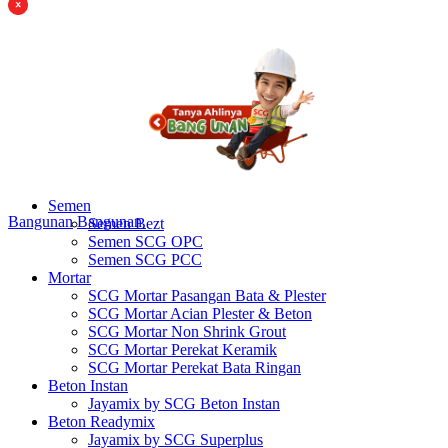
Semen
Bangunan
Bangunan
Semen Bezt
Semen SCG OPC
Semen SCG PCC
Mortar
SCG Mortar Pasangan Bata & Plester
SCG Mortar Acian Plester & Beton
SCG Mortar Non Shrink Grout
SCG Mortar Perekat Keramik
SCG Mortar Perekat Bata Ringan
Beton Instan
Jayamix by SCG Beton Instan
Beton Readymix
Jayamix by SCG Superplus