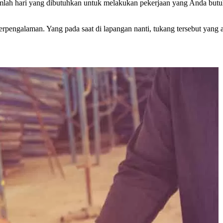
jumlah hari yang dibutuhkan untuk melakukan pekerjaan yang Anda but
erpengalaman. Yang pada saat di lapangan nanti, tukang tersebut ya