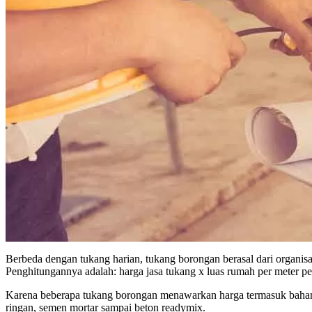
Berbeda dengan tukang harian, tukang borongan berasal dari organisa
Penghitungannya adalah: harga jasa tukang x luas rumah per meter pe
Karena beberapa tukang borongan menawarkan harga termasuk bahan b
ringan, semen mortar sampai beton readymix.