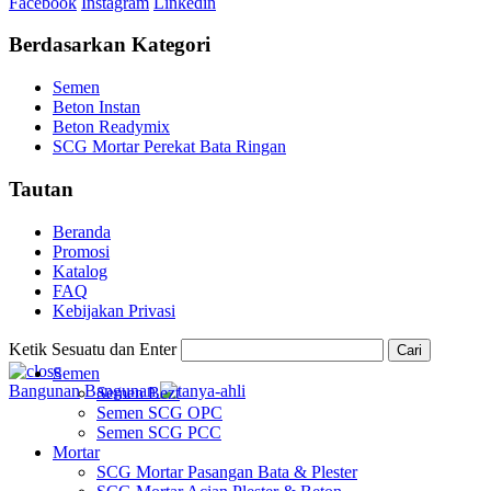
Facebook
Instagram
Linkedin
Berdasarkan Kategori
Semen
Beton Instan
Beton Readymix
SCG Mortar Perekat Bata Ringan
Tautan
Beranda
Promosi
Katalog
FAQ
Kebijakan Privasi
Ketik Sesuatu dan Enter
Cari
Semen
Bangunan
Bangunan
Semen Bezt
Semen SCG OPC
Semen SCG PCC
Mortar
SCG Mortar Pasangan Bata & Plester