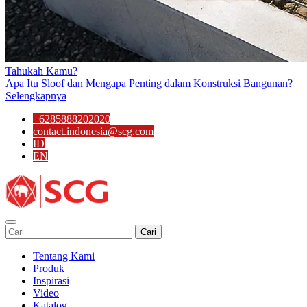
Tahukah Kamu?
Apa Itu Sloof dan Mengapa Penting dalam Konstruksi Bangunan?
Selengkapnya
+6285888202020
contact.indonesia@scg.com
ID
EN
Cari
Tentang Kami
Produk
Inspirasi
Video
Katalog