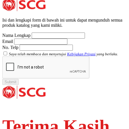
Plug SCG AW
Shinkolite
Atap Akrilik Shinkolite Shade
Atap Akrilik Shinkolite Heat Cut
Isi dan lengkapi form di bawah ini untuk dapat mengunduh semua
produk katalog yang kami miliki.
Nama Lengkap
Email
No. Telp
Saya telah membaca dan menyetujui
Kebijakan Privasi
yang berlaku.
Terima Kasih