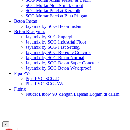
SCG Mortar Acian Plester & Beton
SCG Mortar Non Shrink Grout
SCG Mortar Perekat Keramik
SCG Mortar Perekat Bata Ringan
Beton Instan
Jayamix by SCG Beton Instan
Beton Readymix
Jayamix by SCG Superplus
Jayamix by SCG Industrial Floor
Jayamix by SCG Fast Setting
Jayamix by SCG Borepile Concrete
Jayamix by SCG Beton Normal
Jayamix by SCG Beton Super Concrete
Jayamix by SCG Beton Waterproof
Pipa PVC
Pipa PVC SCG-D
Pipa PVC SCG-AW
Fitting
Faucet Elbow 90′ dengan Lapisan Logam di dalam
SCG AW
Faucet Socket SCG AW
Faucet Tee dengan Lapisan Logam di dalam SCG AW
Faucet Tee SCG AW
Socket with PVC Flange SCG AW
×
Pipe Clip SCG AW