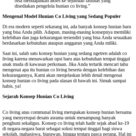
bisa mendapatkan akses ke sejumlah fasilitas yang
disediakan pengelola hunian co living.”
Mengenal Model Hunian Co Living yang Sedang Populer
Di era modern seperti sekarang ini, ada banyak konsep hunian baru
yang bisa Anda pilih. Adapun, masing-masing konsepnya memiliki
kelebihan dan juga kekurangan tersendiri yang bisa Anda sesuaikan
berdasarkan kebutuhan ataupun anggaran yang Anda miliki.
Saat ini, salah satu konsep hunian yang sedang ngetren adalah co
living karena menawarkan opsi baru atas kebutuhan tempat tinggal
anak muda di kawasan perkotaan. Jika Anda tertarik mencari tahu
mengenai apa itu hunian co living beserta dengan kelebihan dan
kekurangannya, Kami akan menjelaskan lebih detail mengenai
konsep hunian co living pada ulasan di bawah ini. Simak sampai
habis, ya!
Sejarah Konsep Hunian Co Living
Co living atau communal living merupakan konsep hunian bersama
yang menyerupai desain asrama untuk menampung banyak
penghuni sekaligus. Konsep co living telah hadir sejak abad ke-19
di negara-negara barat sebagai solusi tempat tinggal bagi siswa
sekolah, mahasiswa, biarawan, hingga tentara pasca perang. Hal ini