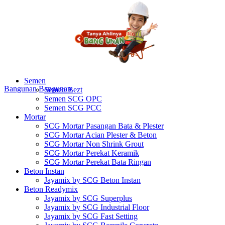
Semen
Bangunan
Bangunan
Semen Bezt
Semen SCG OPC
Semen SCG PCC
Mortar
SCG Mortar Pasangan Bata & Plester
SCG Mortar Acian Plester & Beton
SCG Mortar Non Shrink Grout
SCG Mortar Perekat Keramik
SCG Mortar Perekat Bata Ringan
Beton Instan
Jayamix by SCG Beton Instan
Beton Readymix
Jayamix by SCG Superplus
Jayamix by SCG Industrial Floor
Jayamix by SCG Fast Setting