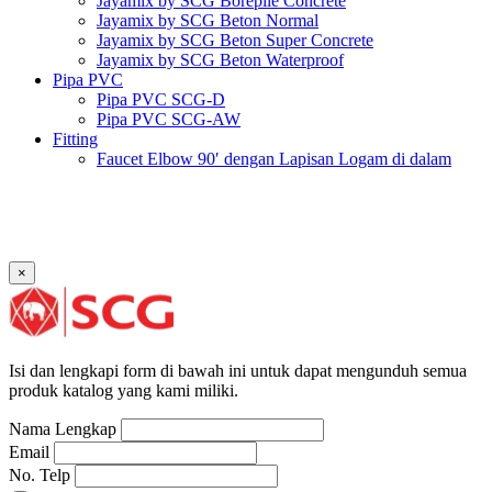
Jayamix by SCG Borepile Concrete
Jayamix by SCG Beton Normal
Jayamix by SCG Beton Super Concrete
Jayamix by SCG Beton Waterproof
Pipa PVC
Pipa PVC SCG-D
Pipa PVC SCG-AW
Fitting
Faucet Elbow 90′ dengan Lapisan Logam di dalam
SCG AW
Faucet Socket SCG AW
Faucet Tee dengan Lapisan Logam di dalam SCG AW
Faucet Tee SCG AW
Socket with PVC Flange SCG AW
×
Pipe Clip SCG AW
Plug SCG AW
Shinkolite
Atap Akrilik Shinkolite Shade
Atap Akrilik Shinkolite Heat Cut
Isi dan lengkapi form di bawah ini untuk dapat mengunduh semua
produk katalog yang kami miliki.
Nama Lengkap
Email
No. Telp