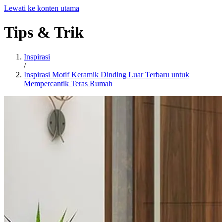
Lewati ke konten utama
Tips
&
Trik
Inspirasi
/
Inspirasi Motif Keramik Dinding Luar Terbaru untuk
Mempercantik Teras Rumah