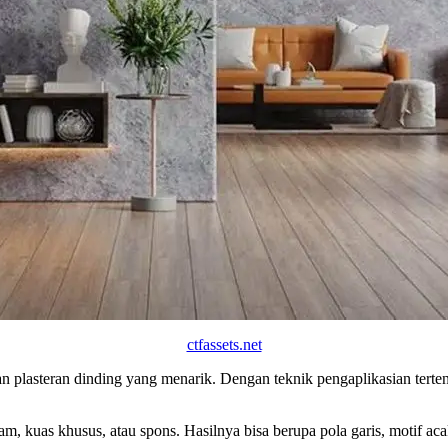
ctfassets.net
an plasteran dinding yang menarik. Dengan teknik pengaplikasian terte
am, kuas khusus, atau spons. Hasilnya bisa berupa pola garis, motif a