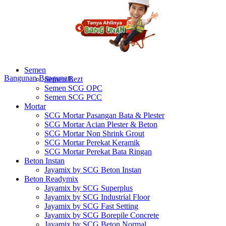
Semen
Bangunan
Bangunan
Semen Bezt
Semen SCG OPC
Semen SCG PCC
Mortar
SCG Mortar Pasangan Bata & Plester
SCG Mortar Acian Plester & Beton
SCG Mortar Non Shrink Grout
SCG Mortar Perekat Keramik
SCG Mortar Perekat Bata Ringan
Beton Instan
Jayamix by SCG Beton Instan
Beton Readymix
Jayamix by SCG Superplus
Jayamix by SCG Industrial Floor
Jayamix by SCG Fast Setting
Jayamix by SCG Borepile Concrete
Jayamix by SCG Beton Normal