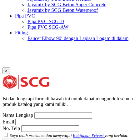
Jayamix by SCG Beton Super Concrete
Jayamix by SCG Beton Waterproof
Pipa PVC
Pipa PVC SCG-D
Pipa PVC SCG-AW
Fitting
Faucet Elbow 90′ dengan Lapisan Logam di dalam
SCG AW
Faucet Socket SCG AW
Faucet Tee dengan Lapisan Logam di dalam SCG AW
Faucet Tee SCG AW
Socket with PVC Flange SCG AW
×
Pipe Clip SCG AW
Plug SCG AW
Shinkolite
Atap Akrilik Shinkolite Shade
Atap Akrilik Shinkolite Heat Cut
Isi dan lengkapi form di bawah ini untuk dapat mengunduh semua
produk katalog yang kami miliki.
Nama Lengkap
Email
No. Telp
Saya telah membaca dan menyetujui
Kebijakan Privasi
yang berlaku.