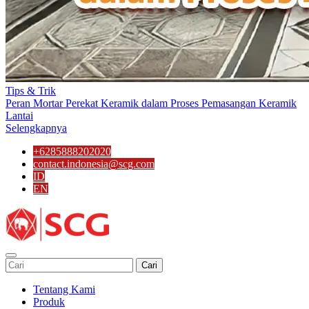
Tips & Trik
Peran Mortar Perekat Keramik dalam Proses Pemasangan Keramik
Lantai
Selengkapnya
+6285888202020
contact.indonesia@scg.com
ID
EN
Cari
Tentang Kami
Produk