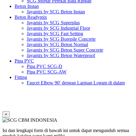
SCG Mortar Perekat Bata Ringan
Beton Instan
Jayamix by SCG Beton Instan
Beton Readymix
Jayamix by SCG Superplus
Jayamix by SCG Industrial Floor
Jayamix by SCG Fast Setting
Jayamix by SCG Borepile Concrete
Jayamix by SCG Beton Normal
Jayamix by SCG Beton Super Concrete
Jayamix by SCG Beton Waterproof
Pipa PVC
Pipa PVC SCG-D
Pipa PVC SCG-AW
Fitting
Faucet Elbow 90′ dengan Lapisan Logam di dalam
SCG AW
Faucet Socket SCG AW
Faucet Tee dengan Lapisan Logam di dalam SCG AW
Faucet Tee SCG AW
Socket with PVC Flange SCG AW
×
Pipe Clip SCG AW
Plug SCG AW
Shinkolite
Isi dan lengkapi form di bawah ini untuk dapat mengunduh semua
Atap Akrilik Shinkolite Shade
produk katalog yang kami miliki.