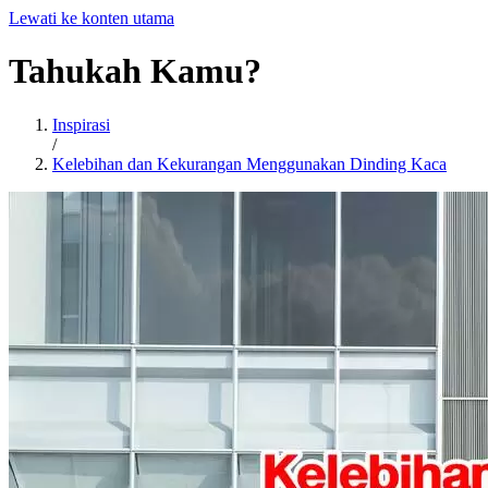
Lewati ke konten utama
Tahukah
Kamu?
Inspirasi
/
Kelebihan dan Kekurangan Menggunakan Dinding Kaca