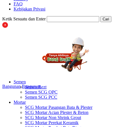
FAQ
Kebijakan Privasi
Ketik Sesuatu dan Enter
Cari
Semen
Bangunan
Bangunan
Semen Bezt
Semen SCG OPC
Semen SCG PCC
Mortar
SCG Mortar Pasangan Bata & Plester
SCG Mortar Acian Plester & Beton
SCG Mortar Non Shrink Grout
SCG Mortar Perekat Keramik