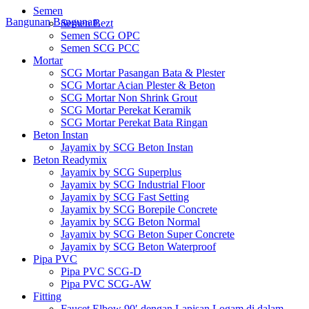
Semen
Bangunan
Bangunan
Semen Bezt
Semen SCG OPC
Semen SCG PCC
Mortar
SCG Mortar Pasangan Bata & Plester
SCG Mortar Acian Plester & Beton
SCG Mortar Non Shrink Grout
SCG Mortar Perekat Keramik
SCG Mortar Perekat Bata Ringan
Beton Instan
Jayamix by SCG Beton Instan
Beton Readymix
Jayamix by SCG Superplus
Jayamix by SCG Industrial Floor
Jayamix by SCG Fast Setting
Jayamix by SCG Borepile Concrete
Jayamix by SCG Beton Normal
Jayamix by SCG Beton Super Concrete
Jayamix by SCG Beton Waterproof
Pipa PVC
Pipa PVC SCG-D
Pipa PVC SCG-AW
Fitting
Faucet Elbow 90′ dengan Lapisan Logam di dalam