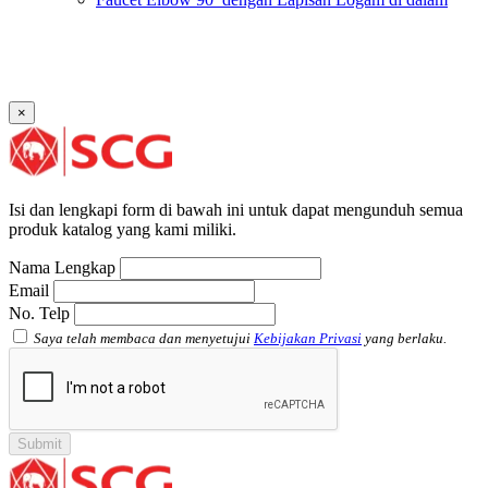
SCG AW
Faucet Socket SCG AW
Faucet Tee dengan Lapisan Logam di dalam SCG AW
Faucet Tee SCG AW
Socket with PVC Flange SCG AW
×
Pipe Clip SCG AW
Plug SCG AW
Shinkolite
Atap Akrilik Shinkolite Shade
Atap Akrilik Shinkolite Heat Cut
Isi dan lengkapi form di bawah ini untuk dapat mengunduh semua
produk katalog yang kami miliki.
Nama Lengkap
Email
No. Telp
Saya telah membaca dan menyetujui
Kebijakan Privasi
yang berlaku.