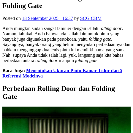
Folding Gate
Posted on
18 September 2025 - 16:37
by
SCG CBM
Anda mungkin sudah sangat familier dengan istilah
rolling door
.
Namun, tahukah Anda bahwa ada istilah lain untuk pintu yang
banyak juga digunakan pada pertokoan, yaitu
folding gate
.
Sayangnya, banyak orang yang belum menyadari perbedaannya dan
bahkan menganggap dua jenis pintu ini memiliki nama yang sama.
Nah, supaya Anda tidak salah lagi, yuk, langsung saja kita bahas
perbedaan antara
rolling door
maupun
folding gate
.
Baca Juga:
Menentukan Ukuran Pintu Kamar Tidur dan 5
Referensi Modelnya
Perbedaan Rolling Door dan Folding
Gate