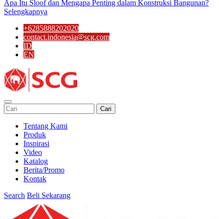
Apa Itu Sloof dan Mengapa Penting dalam Konstruksi Bangunan?
Selengkapnya
+6285888202020
contact.indonesia@scg.com
ID
EN
Cari
Tentang Kami
Produk
Inspirasi
Video
Katalog
Berita/Promo
Kontak
Search
Beli Sekarang