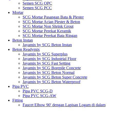
Semen SCG OPC
Semen SCG PCC
Mortar
SCG Mortar Pasangan Bata & Plester
SCG Mortar Acian Plester & Beton
SCG Mortar Non Shrink Grout
SCG Mortar Perekat Keramik
SCG Mortar Perekat Bata Ringan
Beton Instan
Jayamix by SCG Beton Instan
Beton Readymix
Jayamix by SCG Superplus
Jayamix by SCG Industrial Floor
Jayamix by SCG Fast Setting
Jayamix by SCG Borepile Concrete
Jayamix by SCG Beton Normal
Jayamix by SCG Beton Super Concrete
Jayamix by SCG Beton Waterproof
Pipa PVC
Pipa PVC SCG-D
Pipa PVC SCG-AW
Fitting
Faucet Elbow 90′ dengan Lapisan Logam di dalam
SCG AW
Faucet Socket SCG AW