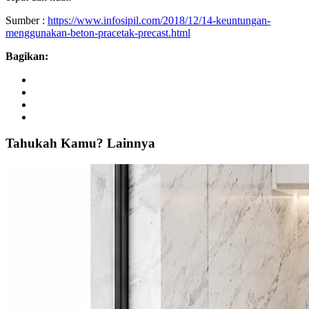
Sumber :
https://www.infosipil.com/2018/12/14-keuntungan-
menggunakan-beton-pracetak-precast.html
Bagikan:
Tahukah
Kamu?
Lainnya