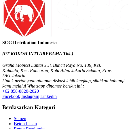
SCG Distribution Indonesia
(PT KOKOH INTI AREBAMA Tbk.)
Graha Mobisel Lantai 3 Jl. Buncit Raya No. 139, Kel.
Kalibata, Kec. Pancoran, Kota Adm. Jakarta Selatan, Prov.
DKI Jakarta
Untuk pertanyaan ataupun diskusi lebih lengkap, silahkan hubungi
kami melalui Whatsapp dinomor berikut ini :
+62 858-8820-2020
Facebook
Instagram
Linkedin
Berdasarkan Kategori
Semen
Beton Instan
Beton Readymix