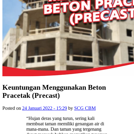
Keuntungan Menggunakan Beton
Pracetak (Precast)
Posted on
24 Januari 2022 - 15:29
by
SCG CBM
“Hujan deras yang turun, sering kali
membuat taman memiliki genangan air di
mana-mana. Dan taman yang tergenang