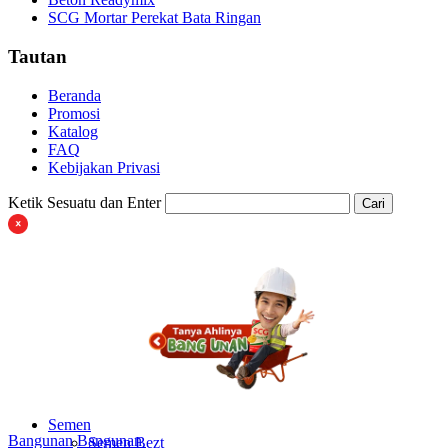
SCG Mortar Perekat Bata Ringan
Tautan
Beranda
Promosi
Katalog
FAQ
Kebijakan Privasi
Ketik Sesuatu dan Enter
Cari
Semen
Bangunan
Bangunan
Semen Bezt