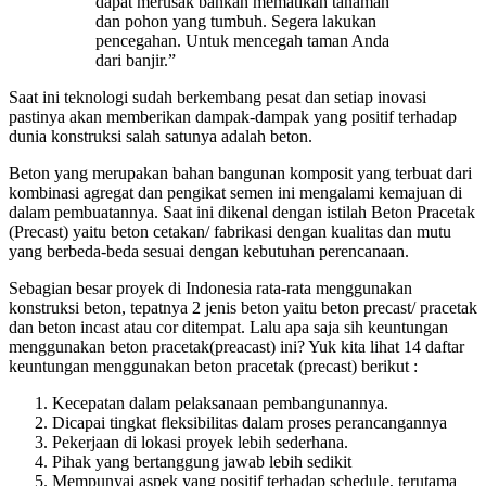
dapat merusak bahkan mematikan tanaman
dan pohon yang tumbuh. Segera lakukan
pencegahan. Untuk mencegah taman Anda
dari banjir.”
Saat ini teknologi sudah berkembang pesat dan setiap inovasi
pastinya akan memberikan dampak-dampak yang positif terhadap
dunia konstruksi salah satunya adalah beton.
Beton yang merupakan bahan bangunan komposit yang terbuat dari
kombinasi agregat dan pengikat semen ini mengalami kemajuan di
dalam pembuatannya. Saat ini dikenal dengan istilah Beton Pracetak
(Precast) yaitu beton cetakan/ fabrikasi dengan kualitas dan mutu
yang berbeda-beda sesuai dengan kebutuhan perencanaan.
Sebagian besar proyek di Indonesia rata-rata menggunakan
konstruksi beton, tepatnya 2 jenis beton yaitu beton precast/ pracetak
dan beton incast atau cor ditempat. Lalu apa saja sih keuntungan
menggunakan beton pracetak(preacast) ini? Yuk kita lihat 14 daftar
keuntungan menggunakan beton pracetak (precast) berikut :
Kecepatan dalam pelaksanaan pembangunannya.
Dicapai tingkat fleksibilitas dalam proses perancangannya
Pekerjaan di lokasi proyek lebih sederhana.
Pihak yang bertanggung jawab lebih sedikit
Mempunyai aspek yang positif terhadap schedule, terutama