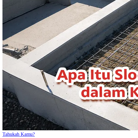
Tahukah Kamu?