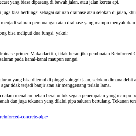
ast yang biasa dipasang di bawah jalan, atau jalan kereta api.
juga bisa berfungsi sebagai saluran drainase atau selokan di jalan, khu
ti menjadi saluran pembuangan atau drainase yang mampu menyalurkan 
g bisa meliputi dua fungsi, yakni:
a drainase primer. Maka dari itu, tidak heran jika pembuatan Reinforce
i saluran pada kanal-kanal maupun sungai.
uran yang bisa ditemui di pinggir-pinggir jaan, selokan dimana debit ai
gar tidak terjadi banjir atau air menggenang terlalu lama.
 dalam menahan beban berat untuk segala penempatan yang mampu berta
tanah dan juga tekanan yang dilalui pipa saluran bertulang. Tekanan te
reinforced-concrete-pipe/