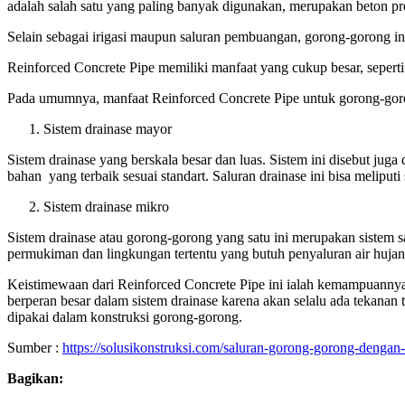
adalah salah satu yang paling banyak digunakan, merupakan beton prec
Selain sebagai irigasi maupun saluran pembuangan, gorong-gorong ini 
Reinforced Concrete Pipe memiliki manfaat yang cukup besar, seper
Pada umumnya, manfaat Reinforced Concrete Pipe untuk gorong-goron
Sistem drainase mayor
Sistem drainase yang berskala besar dan luas. Sistem ini disebut jug
bahan yang terbaik sesuai standart. Saluran drainase ini bisa meliput
Sistem drainase mikro
Sistem drainase atau gorong-gorong yang satu ini merupakan sistem sal
permukiman dan lingkungan tertentu yang butuh penyaluran air hujan a
Keistimewaan dari Reinforced Concrete Pipe ini ialah kemampuannya
berperan besar dalam sistem drainase karena akan selalu ada tekanan 
dipakai dalam konstruksi gorong-gorong.
Sumber :
https://solusikonstruksi.com/saluran-gorong-gorong-dengan-
Bagikan: