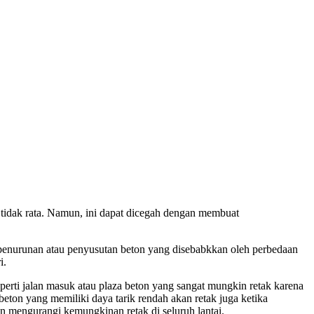
tidak rata. Namun, ini dapat dicegah dengan membuat
a penurunan atau penyusutan beton yang disebabkkan oleh perbedaan
i.
rti jalan masuk atau plaza beton yang sangat mungkin retak karena
eton yang memiliki daya tarik rendah akan retak juga ketika
an mengurangi kemungkinan retak di seluruh lantai.