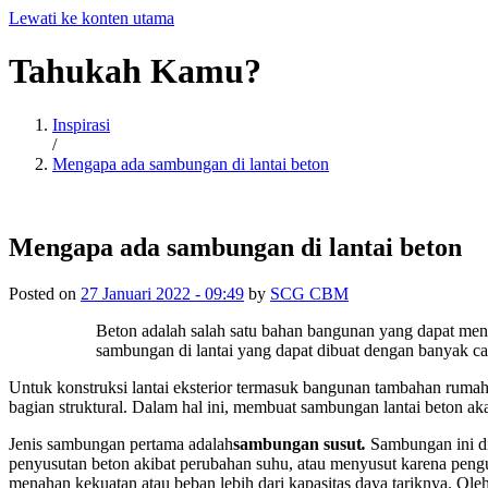
Lewati ke konten utama
Tahukah
Kamu?
Inspirasi
/
Mengapa ada sambungan di lantai beton
Mengapa ada sambungan di lantai beton
Posted on
27 Januari 2022 - 09:49
by
SCG CBM
Beton adalah salah satu bahan bangunan yang dapat me
sambungan di lantai yang dapat dibuat dengan banyak ca
Untuk konstruksi lantai eksterior termasuk bangunan tambahan rumah
bagian struktural. Dalam hal ini, membuat sambungan lantai beton 
Jenis sambungan pertama adalah
sambungan susut
.
Sambungan ini di
penyusutan beton akibat perubahan suhu, atau menyusut karena pengua
menahan kekuatan atau beban lebih dari kapasitas daya tariknya. Ole