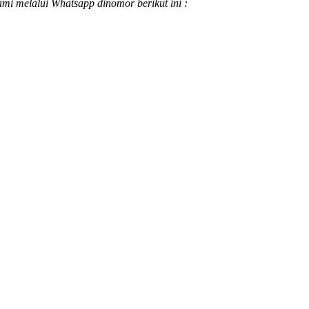
ami melalui Whatsapp dinomor berikut ini :