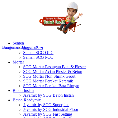
Semen
Bangunan
Bangunan
Semen Bezt
Semen SCG OPC
Semen SCG PCC
Mortar
SCG Mortar Pasangan Bata & Plester
SCG Mortar Acian Plester & Beton
SCG Mortar Non Shrink Grout
SCG Mortar Perekat Keramik
SCG Mortar Perekat Bata Ringan
Beton Instan
Jayamix by SCG Beton Instan
Beton Readymix
Jayamix by SCG Superplus
Jayamix by SCG Industrial Floor
Jayamix by SCG Fast Setting