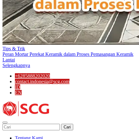
Tips & Trik
Peran Mortar Perekat Keramik dalam Proses Pemasangan Keramik
Lantai
Selengkapnya
+6285888202020
contact.indonesia@scg.com
ID
EN
Cari
Tentang Kami