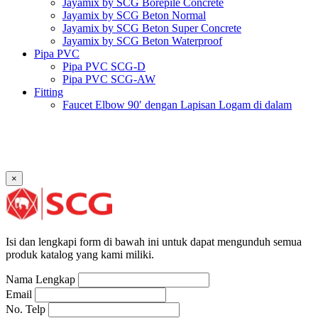
Jayamix by SCG Borepile Concrete
Jayamix by SCG Beton Normal
Jayamix by SCG Beton Super Concrete
Jayamix by SCG Beton Waterproof
Pipa PVC
Pipa PVC SCG-D
Pipa PVC SCG-AW
Fitting
Faucet Elbow 90′ dengan Lapisan Logam di dalam
SCG AW
Faucet Socket SCG AW
Faucet Tee dengan Lapisan Logam di dalam SCG AW
Faucet Tee SCG AW
Socket with PVC Flange SCG AW
×
Pipe Clip SCG AW
Plug SCG AW
Shinkolite
Atap Akrilik Shinkolite Shade
Atap Akrilik Shinkolite Heat Cut
Isi dan lengkapi form di bawah ini untuk dapat mengunduh semua
produk katalog yang kami miliki.
Nama Lengkap
Email
No. Telp