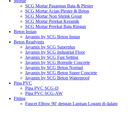
Mortar
SCG Mortar Pasangan Bata & Plester
SCG Mortar Acian Plester & Beton
SCG Mortar Non Shrink Grout
SCG Mortar Perekat Keramik
SCG Mortar Perekat Bata Ringan
Beton Instan
Jayamix by SCG Beton Instan
Beton Readymix
Jayamix by SCG Superplus
Jayamix by SCG Industrial Floor
Jayamix by SCG Fast Setting
Jayamix by SCG Borepile Concrete
Jayamix by SCG Beton Normal
Jayamix by SCG Beton Super Concrete
Jayamix by SCG Beton Waterproof
Pipa PVC
Pipa PVC SCG-D
Pipa PVC SCG-AW
Fitting
Faucet Elbow 90′ dengan Lapisan Logam di dalam
SCG AW
Faucet Socket SCG AW
Faucet Tee dengan Lapisan Logam di dalam SCG AW
Faucet Tee SCG AW