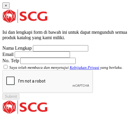
Socket with PVC Flange SCG AW
×
Pipe Clip SCG AW
Plug SCG AW
Shinkolite
Atap Akrilik Shinkolite Shade
Atap Akrilik Shinkolite Heat Cut
Isi dan lengkapi form di bawah ini untuk dapat mengunduh semua
produk katalog yang kami miliki.
Nama Lengkap
Email
No. Telp
Saya telah membaca dan menyetujui
Kebijakan Privasi
yang berlaku.