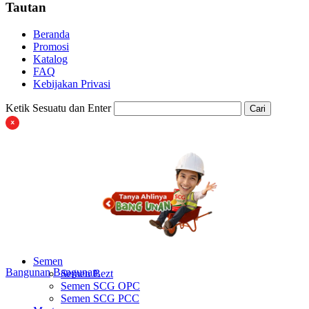
Tautan
Beranda
Promosi
Katalog
FAQ
Kebijakan Privasi
Ketik Sesuatu dan Enter
Cari
Semen
Bangunan
Bangunan
Semen Bezt
Semen SCG OPC
Semen SCG PCC