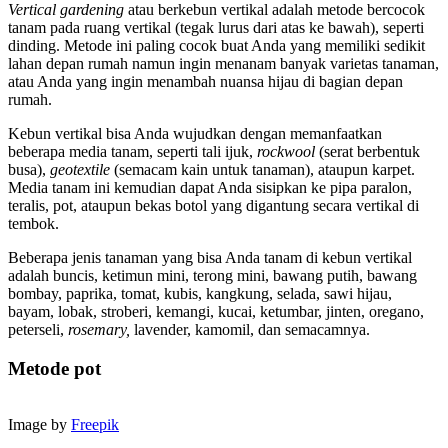
Vertical gardening
atau berkebun vertikal adalah metode bercocok
tanam pada ruang vertikal (tegak lurus dari atas ke bawah), seperti
dinding. Metode ini paling cocok buat Anda yang memiliki sedikit
lahan depan rumah namun ingin menanam banyak varietas tanaman,
atau Anda yang ingin menambah nuansa hijau di bagian depan
rumah.
Kebun vertikal bisa Anda wujudkan dengan memanfaatkan
beberapa media tanam, seperti tali ijuk,
rockwool
(serat berbentuk
busa),
geotextile
(semacam kain untuk tanaman), ataupun karpet.
Media tanam ini kemudian dapat Anda sisipkan ke pipa paralon,
teralis, pot, ataupun bekas botol yang digantung secara vertikal di
tembok.
Beberapa jenis tanaman yang bisa Anda tanam di kebun vertikal
adalah buncis, ketimun mini, terong mini, bawang putih, bawang
bombay, paprika, tomat, kubis, kangkung, selada, sawi hijau,
bayam, lobak, stroberi, kemangi, kucai, ketumbar, jinten, oregano,
peterseli,
rosemary,
lavender, kamomil, dan semacamnya.
Metode pot
Image by
Freepik