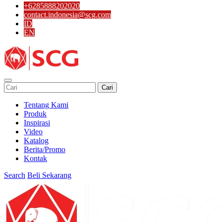
+6285888202020
contact.indonesia@scg.com
ID
EN
Cari
Tentang Kami
Produk
Inspirasi
Video
Katalog
Berita/Promo
Kontak
Search
Beli Sekarang