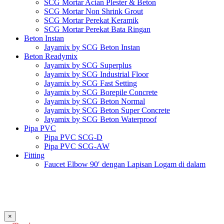
SCG Mortar Acian Plester & Beton
SCG Mortar Non Shrink Grout
SCG Mortar Perekat Keramik
SCG Mortar Perekat Bata Ringan
Beton Instan
Jayamix by SCG Beton Instan
Beton Readymix
Jayamix by SCG Superplus
Jayamix by SCG Industrial Floor
Jayamix by SCG Fast Setting
Jayamix by SCG Borepile Concrete
Jayamix by SCG Beton Normal
Jayamix by SCG Beton Super Concrete
Jayamix by SCG Beton Waterproof
Pipa PVC
Pipa PVC SCG-D
Pipa PVC SCG-AW
Fitting
Faucet Elbow 90′ dengan Lapisan Logam di dalam
SCG AW
Faucet Socket SCG AW
Faucet Tee dengan Lapisan Logam di dalam SCG AW
Faucet Tee SCG AW
Socket with PVC Flange SCG AW
×
Pipe Clip SCG AW