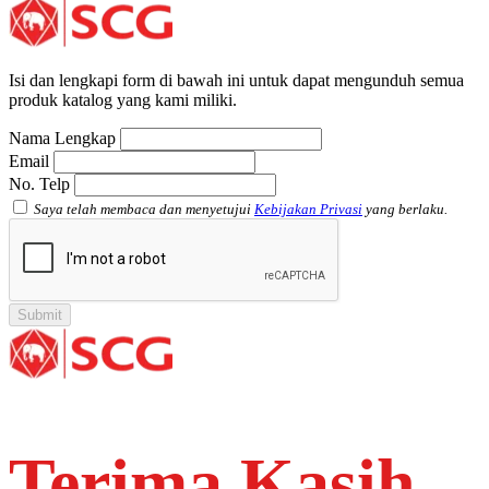
Plug SCG AW
Shinkolite
Atap Akrilik Shinkolite Shade
Atap Akrilik Shinkolite Heat Cut
Isi dan lengkapi form di bawah ini untuk dapat mengunduh semua
produk katalog yang kami miliki.
Nama Lengkap
Email
No. Telp
Saya telah membaca dan menyetujui
Kebijakan Privasi
yang berlaku.
Terima Kasih