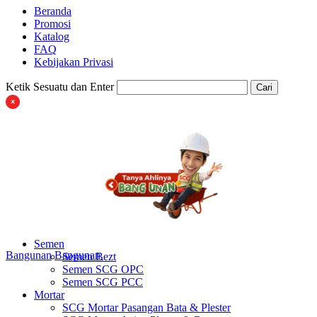
Beranda
Promosi
Katalog
FAQ
Kebijakan Privasi
Ketik Sesuatu dan Enter
Cari
Semen
Bangunan
Bangunan
Semen Bezt
Semen SCG OPC
Semen SCG PCC
Mortar
SCG Mortar Pasangan Bata & Plester