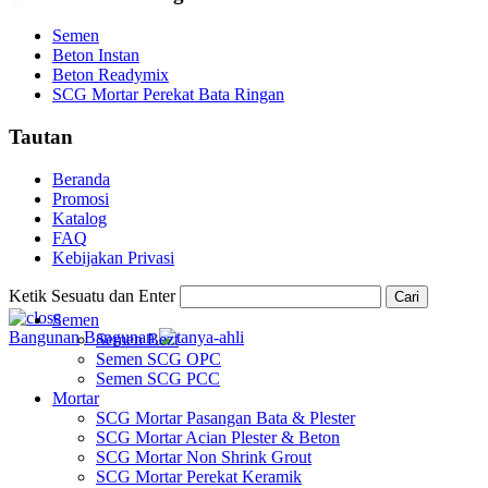
Semen
Beton Instan
Beton Readymix
SCG Mortar Perekat Bata Ringan
Tautan
Beranda
Promosi
Katalog
FAQ
Kebijakan Privasi
Ketik Sesuatu dan Enter
Cari
Semen
Bangunan
Bangunan
Semen Bezt
Semen SCG OPC
Semen SCG PCC
Mortar
SCG Mortar Pasangan Bata & Plester
SCG Mortar Acian Plester & Beton
SCG Mortar Non Shrink Grout
SCG Mortar Perekat Keramik