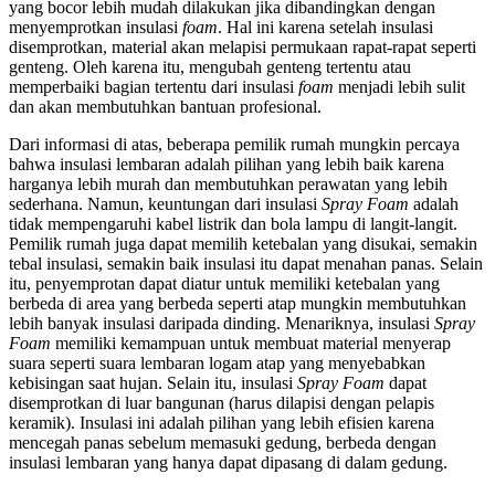
yang bocor lebih mudah dilakukan jika dibandingkan dengan
menyemprotkan insulasi
foam
. Hal ini karena setelah insulasi
disemprotkan, material akan melapisi permukaan rapat-rapat seperti
genteng. Oleh karena itu, mengubah genteng tertentu atau
memperbaiki bagian tertentu dari insulasi
foam
menjadi lebih sulit
dan akan membutuhkan bantuan profesional.
Dari informasi di atas, beberapa pemilik rumah mungkin percaya
bahwa insulasi lembaran adalah pilihan yang lebih baik karena
harganya lebih murah dan membutuhkan perawatan yang lebih
sederhana. Namun, keuntungan dari insulasi
Spray Foam
adalah
tidak mempengaruhi kabel listrik dan bola lampu di langit-langit.
Pemilik rumah juga dapat memilih ketebalan yang disukai, semakin
tebal insulasi, semakin baik insulasi itu dapat menahan panas. Selain
itu, penyemprotan dapat diatur untuk memiliki ketebalan yang
berbeda di area yang berbeda seperti atap mungkin membutuhkan
lebih banyak insulasi daripada dinding. Menariknya, insulasi
Spray
Foam
memiliki kemampuan untuk membuat material menyerap
suara seperti suara lembaran logam atap yang menyebabkan
kebisingan saat hujan. Selain itu, insulasi
Spray Foam
dapat
disemprotkan di luar bangunan (harus dilapisi dengan pelapis
keramik). Insulasi ini adalah pilihan yang lebih efisien karena
mencegah panas sebelum memasuki gedung, berbeda dengan
insulasi lembaran yang hanya dapat dipasang di dalam gedung.