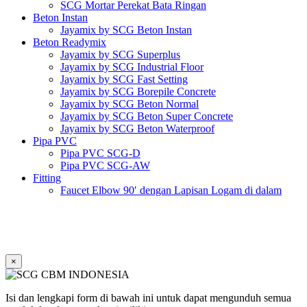
SCG Mortar Perekat Bata Ringan
Beton Instan
Jayamix by SCG Beton Instan
Beton Readymix
Jayamix by SCG Superplus
Jayamix by SCG Industrial Floor
Jayamix by SCG Fast Setting
Jayamix by SCG Borepile Concrete
Jayamix by SCG Beton Normal
Jayamix by SCG Beton Super Concrete
Jayamix by SCG Beton Waterproof
Pipa PVC
Pipa PVC SCG-D
Pipa PVC SCG-AW
Fitting
Faucet Elbow 90′ dengan Lapisan Logam di dalam
SCG AW
Faucet Socket SCG AW
Faucet Tee dengan Lapisan Logam di dalam SCG AW
Faucet Tee SCG AW
Socket with PVC Flange SCG AW
×
Pipe Clip SCG AW
Plug SCG AW
Shinkolite
Isi dan lengkapi form di bawah ini untuk dapat mengunduh semua
Atap Akrilik Shinkolite Shade