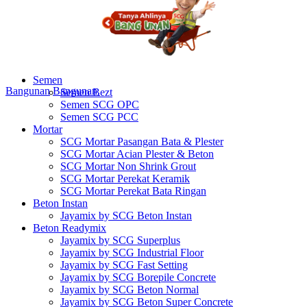
Semen
Bangunan
Bangunan
Semen Bezt
Semen SCG OPC
Semen SCG PCC
Mortar
SCG Mortar Pasangan Bata & Plester
SCG Mortar Acian Plester & Beton
SCG Mortar Non Shrink Grout
SCG Mortar Perekat Keramik
SCG Mortar Perekat Bata Ringan
Beton Instan
Jayamix by SCG Beton Instan
Beton Readymix
Jayamix by SCG Superplus
Jayamix by SCG Industrial Floor
Jayamix by SCG Fast Setting
Jayamix by SCG Borepile Concrete
Jayamix by SCG Beton Normal
Jayamix by SCG Beton Super Concrete