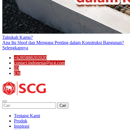
Tahukah Kamu?
Apa Itu Sloof dan Mengapa Penting dalam Konstruksi Bangunan?
Selengkapnya
+6285888202020
contact.indonesia@scg.com
ID
EN
Cari
Tentang Kami
Produk
Inspirasi