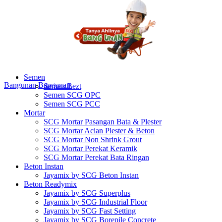
Semen
Bangunan
Bangunan
Semen Bezt
Semen SCG OPC
Semen SCG PCC
Mortar
SCG Mortar Pasangan Bata & Plester
SCG Mortar Acian Plester & Beton
SCG Mortar Non Shrink Grout
SCG Mortar Perekat Keramik
SCG Mortar Perekat Bata Ringan
Beton Instan
Jayamix by SCG Beton Instan
Beton Readymix
Jayamix by SCG Superplus
Jayamix by SCG Industrial Floor
Jayamix by SCG Fast Setting
Jayamix by SCG Borepile Concrete