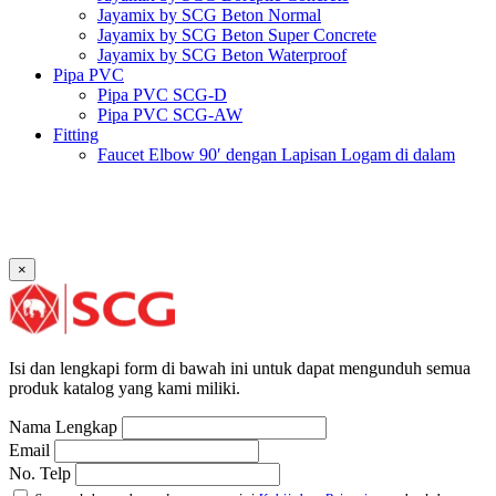
Jayamix by SCG Beton Normal
Jayamix by SCG Beton Super Concrete
Jayamix by SCG Beton Waterproof
Pipa PVC
Pipa PVC SCG-D
Pipa PVC SCG-AW
Fitting
Faucet Elbow 90′ dengan Lapisan Logam di dalam
SCG AW
Faucet Socket SCG AW
Faucet Tee dengan Lapisan Logam di dalam SCG AW
Faucet Tee SCG AW
Socket with PVC Flange SCG AW
×
Pipe Clip SCG AW
Plug SCG AW
Shinkolite
Atap Akrilik Shinkolite Shade
Atap Akrilik Shinkolite Heat Cut
Isi dan lengkapi form di bawah ini untuk dapat mengunduh semua
produk katalog yang kami miliki.
Nama Lengkap
Email
No. Telp