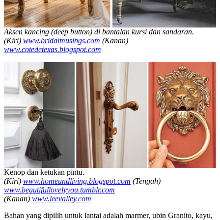
Aksen kancing (deep button) di bantalan kursi dan sandaran.
(Kiri)
www.bridalmusings.com
(Kanan)
www.cotedetexas.blogspot.com
Kenop dan ketukan pintu.
(Kiri)
www.homeundliving.blogspot.com
(Tengah)
www.beautifullovelyyou.tumblr.com
(Kanan)
www.leevalley.com
Bahan yang dipilih untuk lantai adalah marmer, ubin Granito, kayu,