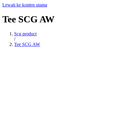
Lewati ke konten utama
Tee
SCG
AW
Scg product
/
Tee SCG AW