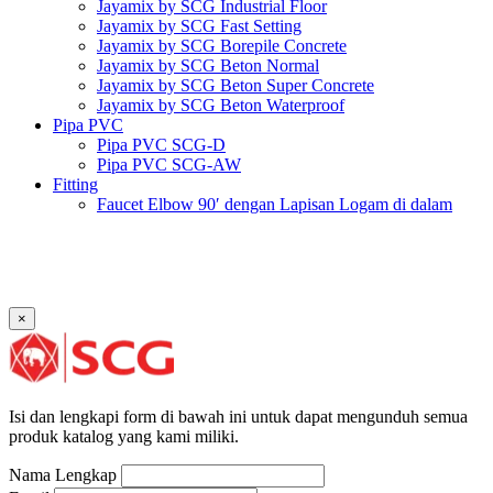
Jayamix by SCG Industrial Floor
Jayamix by SCG Fast Setting
Jayamix by SCG Borepile Concrete
Jayamix by SCG Beton Normal
Jayamix by SCG Beton Super Concrete
Jayamix by SCG Beton Waterproof
Pipa PVC
Pipa PVC SCG-D
Pipa PVC SCG-AW
Fitting
Faucet Elbow 90′ dengan Lapisan Logam di dalam
SCG AW
Faucet Socket SCG AW
Faucet Tee dengan Lapisan Logam di dalam SCG AW
Faucet Tee SCG AW
Socket with PVC Flange SCG AW
×
Pipe Clip SCG AW
Plug SCG AW
Shinkolite
Atap Akrilik Shinkolite Shade
Atap Akrilik Shinkolite Heat Cut
Isi dan lengkapi form di bawah ini untuk dapat mengunduh semua
produk katalog yang kami miliki.
Nama Lengkap