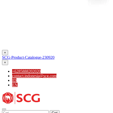
×
SCG-Product-Catalogue-230920
×
+6285888202020
contact.indonesia@scg.com
ID
EN
Cari