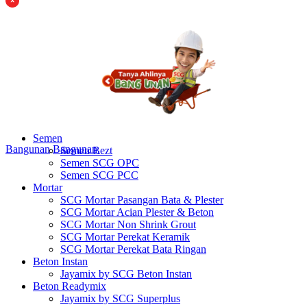
Semen
Bangunan
Bangunan
Semen Bezt
Semen SCG OPC
Semen SCG PCC
Mortar
SCG Mortar Pasangan Bata & Plester
SCG Mortar Acian Plester & Beton
SCG Mortar Non Shrink Grout
SCG Mortar Perekat Keramik
SCG Mortar Perekat Bata Ringan
Beton Instan
Jayamix by SCG Beton Instan
Beton Readymix
Jayamix by SCG Superplus