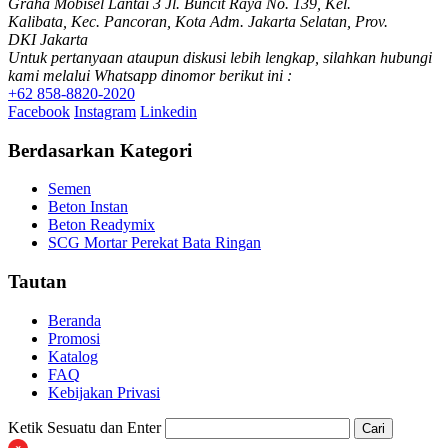
Graha Mobisel Lantai 3 Jl. Buncit Raya No. 139, Kel.
Kalibata, Kec. Pancoran, Kota Adm. Jakarta Selatan, Prov.
DKI Jakarta
Untuk pertanyaan ataupun diskusi lebih lengkap, silahkan hubungi
kami melalui Whatsapp dinomor berikut ini :
+62 858-8820-2020
Facebook
Instagram
Linkedin
Berdasarkan Kategori
Semen
Beton Instan
Beton Readymix
SCG Mortar Perekat Bata Ringan
Tautan
Beranda
Promosi
Katalog
FAQ
Kebijakan Privasi
Ketik Sesuatu dan Enter
Cari