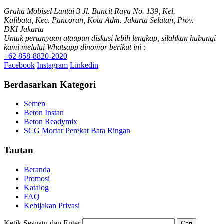
Graha Mobisel Lantai 3 Jl. Buncit Raya No. 139, Kel.
Kalibata, Kec. Pancoran, Kota Adm. Jakarta Selatan, Prov.
DKI Jakarta
Untuk pertanyaan ataupun diskusi lebih lengkap, silahkan hubungi
kami melalui Whatsapp dinomor berikut ini :
+62 858-8820-2020
Facebook
Instagram
Linkedin
Berdasarkan Kategori
Semen
Beton Instan
Beton Readymix
SCG Mortar Perekat Bata Ringan
Tautan
Beranda
Promosi
Katalog
FAQ
Kebijakan Privasi
Ketik Sesuatu dan Enter
Cari