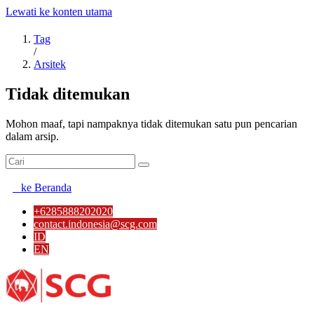
Lewati ke konten utama
Tag
/
Arsitek
Tidak ditemukan
Mohon maaf, tapi nampaknya tidak ditemukan satu pun pencarian
dalam arsip.
ke Beranda
+6285888202020
contact.indonesia@scg.com
ID
EN