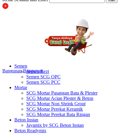
Semen
Bangunan
Bangunan
Semen Bezt
Semen SCG OPC
Semen SCG PCC
Mortar
SCG Mortar Pasangan Bata & Plester
SCG Mortar Acian Plester & Beton
SCG Mortar Non Shrink Grout
SCG Mortar Perekat Keramik
SCG Mortar Perekat Bata Ringan
Beton Instan
Jayamix by SCG Beton Instan
Beton Readymix