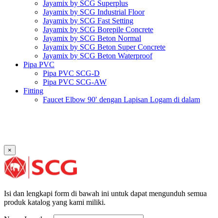
Jayamix by SCG Superplus
Jayamix by SCG Industrial Floor
Jayamix by SCG Fast Setting
Jayamix by SCG Borepile Concrete
Jayamix by SCG Beton Normal
Jayamix by SCG Beton Super Concrete
Jayamix by SCG Beton Waterproof
Pipa PVC
Pipa PVC SCG-D
Pipa PVC SCG-AW
Fitting
Faucet Elbow 90′ dengan Lapisan Logam di dalam
SCG AW
Faucet Socket SCG AW
Faucet Tee dengan Lapisan Logam di dalam SCG AW
Faucet Tee SCG AW
Socket with PVC Flange SCG AW
×
Pipe Clip SCG AW
Plug SCG AW
Shinkolite
Atap Akrilik Shinkolite Shade
Atap Akrilik Shinkolite Heat Cut
Isi dan lengkapi form di bawah ini untuk dapat mengunduh semua
produk katalog yang kami miliki.