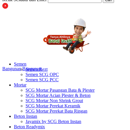
Semen
Bangunan
Bangunan
Semen Bezt
Semen SCG OPC
Semen SCG PCC
Mortar
SCG Mortar Pasangan Bata & Plester
SCG Mortar Acian Plester & Beton
SCG Mortar Non Shrink Grout
SCG Mortar Perekat Keramik
SCG Mortar Perekat Bata Ringan
Beton Instan
Jayamix by SCG Beton Instan
Beton Readymix