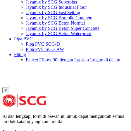
Jayamix by SCG Superplus
Jayamix by SCG Industrial Floor
Jayamix by SCG Fast Setting
Jayamix by SCG Borepile Concrete
Jayamix by SCG Beton Normal
Jayamix by SCG Beton Super Concrete
Jayamix by SCG Beton Waterproof
Pipa PVC
Pipa PVC SCG-D
Pipa PVC SCG-AW
Fitting
Faucet Elbow 90′ dengan Lapisan Logam di dalam
SCG AW
Faucet Socket SCG AW
Faucet Tee dengan Lapisan Logam di dalam SCG AW
Faucet Tee SCG AW
Socket with PVC Flange SCG AW
×
Pipe Clip SCG AW
Plug SCG AW
Shinkolite
Atap Akrilik Shinkolite Shade
Atap Akrilik Shinkolite Heat Cut
Isi dan lengkapi form di bawah ini untuk dapat mengunduh semua
produk katalog yang kami miliki.