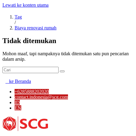
Lewati ke konten utama
Tag
/
Biaya renovasi rumah
Tidak ditemukan
Mohon maaf, tapi nampaknya tidak ditemukan satu pun pencarian
dalam arsip.
ke Beranda
+6285888202020
contact.indonesia@scg.com
ID
EN