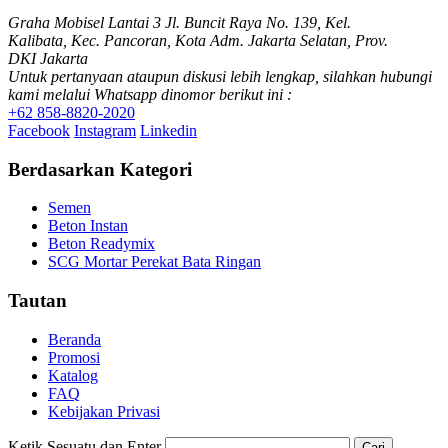
Graha Mobisel Lantai 3 Jl. Buncit Raya No. 139, Kel.
Kalibata, Kec. Pancoran, Kota Adm. Jakarta Selatan, Prov.
DKI Jakarta
Untuk pertanyaan ataupun diskusi lebih lengkap, silahkan hubungi
kami melalui Whatsapp dinomor berikut ini :
+62 858-8820-2020
Facebook
Instagram
Linkedin
Berdasarkan Kategori
Semen
Beton Instan
Beton Readymix
SCG Mortar Perekat Bata Ringan
Tautan
Beranda
Promosi
Katalog
FAQ
Kebijakan Privasi
Ketik Sesuatu dan Enter
Cari