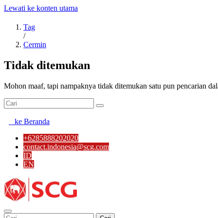
Lewati ke konten utama
Tag
/
Cermin
Tidak ditemukan
Mohon maaf, tapi nampaknya tidak ditemukan satu pun pencarian dal
ke Beranda
+6285888202020
contact.indonesia@scg.com
ID
EN