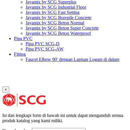
Jayamix by SCG Superplus
Jayamix by SCG Industrial Floor
Jayamix by SCG Fast Setting
Jayamix by SCG Borepile Concrete
Jayamix by SCG Beton Normal
Jayamix by SCG Beton Super Concrete
Jayamix by SCG Beton Waterproof
Pipa PVC
Pipa PVC SCG-D
Pipa PVC SCG-AW
Fitting
Faucet Elbow 90′ dengan Lapisan Logam di dalam
SCG AW
Faucet Socket SCG AW
Faucet Tee dengan Lapisan Logam di dalam SCG AW
Faucet Tee SCG AW
Socket with PVC Flange SCG AW
×
Pipe Clip SCG AW
Plug SCG AW
Shinkolite
Atap Akrilik Shinkolite Shade
Atap Akrilik Shinkolite Heat Cut
Isi dan lengkapi form di bawah ini untuk dapat mengunduh semua
produk katalog yang kami miliki.