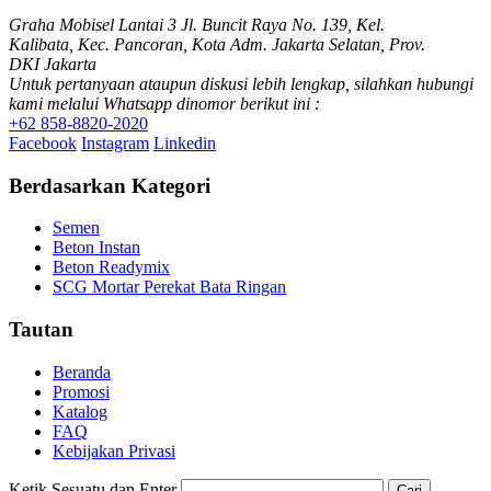
Graha Mobisel Lantai 3 Jl. Buncit Raya No. 139, Kel.
Kalibata, Kec. Pancoran, Kota Adm. Jakarta Selatan, Prov.
DKI Jakarta
Untuk pertanyaan ataupun diskusi lebih lengkap, silahkan hubungi
kami melalui Whatsapp dinomor berikut ini :
+62 858-8820-2020
Facebook
Instagram
Linkedin
Berdasarkan Kategori
Semen
Beton Instan
Beton Readymix
SCG Mortar Perekat Bata Ringan
Tautan
Beranda
Promosi
Katalog
FAQ
Kebijakan Privasi
Ketik Sesuatu dan Enter
Cari