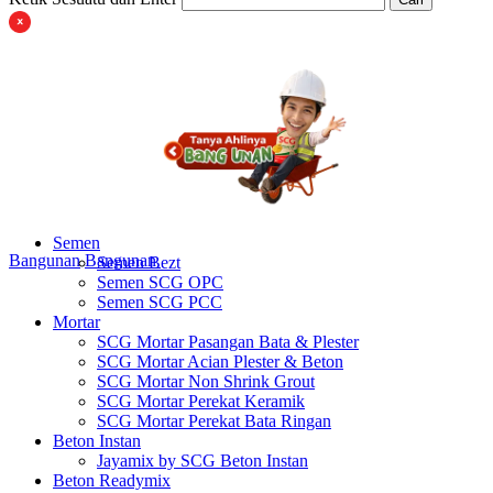
Semen
Bangunan
Bangunan
Semen Bezt
Semen SCG OPC
Semen SCG PCC
Mortar
SCG Mortar Pasangan Bata & Plester
SCG Mortar Acian Plester & Beton
SCG Mortar Non Shrink Grout
SCG Mortar Perekat Keramik
SCG Mortar Perekat Bata Ringan
Beton Instan
Jayamix by SCG Beton Instan
Beton Readymix