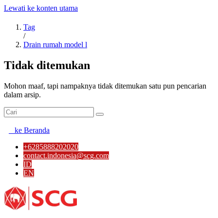
Lewati ke konten utama
Tag
/
Drain rumah model l
Tidak ditemukan
Mohon maaf, tapi nampaknya tidak ditemukan satu pun pencarian
dalam arsip.
ke Beranda
+6285888202020
contact.indonesia@scg.com
ID
EN