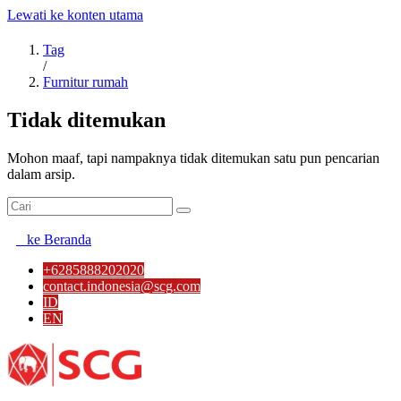
Lewati ke konten utama
Tag
/
Furnitur rumah
Tidak ditemukan
Mohon maaf, tapi nampaknya tidak ditemukan satu pun pencarian
dalam arsip.
ke Beranda
+6285888202020
contact.indonesia@scg.com
ID
EN