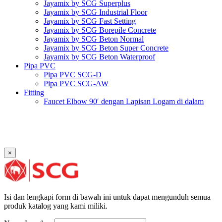
Jayamix by SCG Superplus
Jayamix by SCG Industrial Floor
Jayamix by SCG Fast Setting
Jayamix by SCG Borepile Concrete
Jayamix by SCG Beton Normal
Jayamix by SCG Beton Super Concrete
Jayamix by SCG Beton Waterproof
Pipa PVC
Pipa PVC SCG-D
Pipa PVC SCG-AW
Fitting
Faucet Elbow 90′ dengan Lapisan Logam di dalam
SCG AW
Faucet Socket SCG AW
Faucet Tee dengan Lapisan Logam di dalam SCG AW
Faucet Tee SCG AW
Socket with PVC Flange SCG AW
×
Pipe Clip SCG AW
Plug SCG AW
Shinkolite
Atap Akrilik Shinkolite Shade
Atap Akrilik Shinkolite Heat Cut
Isi dan lengkapi form di bawah ini untuk dapat mengunduh semua
produk katalog yang kami miliki.