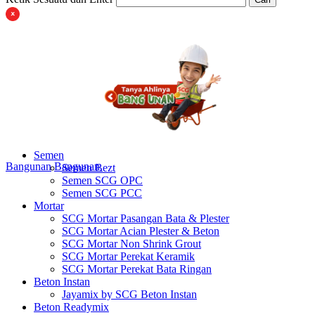
Semen
Bangunan
Bangunan
Semen Bezt
Semen SCG OPC
Semen SCG PCC
Mortar
SCG Mortar Pasangan Bata & Plester
SCG Mortar Acian Plester & Beton
SCG Mortar Non Shrink Grout
SCG Mortar Perekat Keramik
SCG Mortar Perekat Bata Ringan
Beton Instan
Jayamix by SCG Beton Instan
Beton Readymix