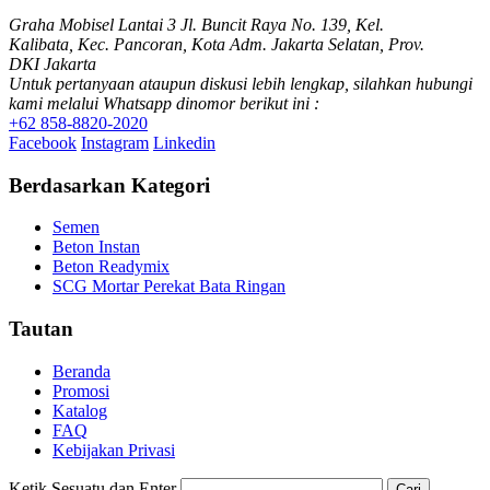
Graha Mobisel Lantai 3 Jl. Buncit Raya No. 139, Kel.
Kalibata, Kec. Pancoran, Kota Adm. Jakarta Selatan, Prov.
DKI Jakarta
Untuk pertanyaan ataupun diskusi lebih lengkap, silahkan hubungi
kami melalui Whatsapp dinomor berikut ini :
+62 858-8820-2020
Facebook
Instagram
Linkedin
Berdasarkan Kategori
Semen
Beton Instan
Beton Readymix
SCG Mortar Perekat Bata Ringan
Tautan
Beranda
Promosi
Katalog
FAQ
Kebijakan Privasi
Ketik Sesuatu dan Enter
Cari