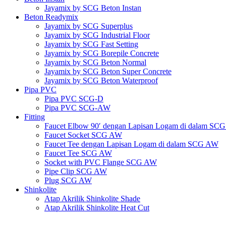
Jayamix by SCG Beton Instan
Beton Readymix
Jayamix by SCG Superplus
Jayamix by SCG Industrial Floor
Jayamix by SCG Fast Setting
Jayamix by SCG Borepile Concrete
Jayamix by SCG Beton Normal
Jayamix by SCG Beton Super Concrete
Jayamix by SCG Beton Waterproof
Pipa PVC
Pipa PVC SCG-D
Pipa PVC SCG-AW
Fitting
Faucet Elbow 90′ dengan Lapisan Logam di dalam SC
Faucet Socket SCG AW
Faucet Tee dengan Lapisan Logam di dalam SCG AW
Faucet Tee SCG AW
Socket with PVC Flange SCG AW
Pipe Clip SCG AW
Plug SCG AW
Shinkolite
Atap Akrilik Shinkolite Shade
Atap Akrilik Shinkolite Heat Cut