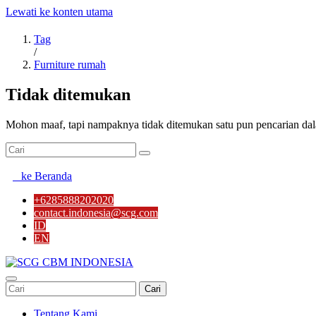
Lewati ke konten utama
Tag
/
Furniture rumah
Tidak ditemukan
Mohon maaf, tapi nampaknya tidak ditemukan satu pun pencarian dal
ke Beranda
+6285888202020
contact.indonesia@scg.com
ID
EN
Cari
Tentang Kami