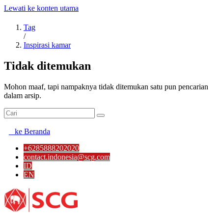
Lewati ke konten utama
Tag
/
Inspirasi kamar
Tidak ditemukan
Mohon maaf, tapi nampaknya tidak ditemukan satu pun pencarian
dalam arsip.
ke Beranda
+6285888202020
contact.indonesia@scg.com
ID
EN