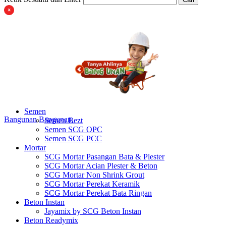
Semen
Bangunan
Bangunan
Semen Bezt
Semen SCG OPC
Semen SCG PCC
Mortar
SCG Mortar Pasangan Bata & Plester
SCG Mortar Acian Plester & Beton
SCG Mortar Non Shrink Grout
SCG Mortar Perekat Keramik
SCG Mortar Perekat Bata Ringan
Beton Instan
Jayamix by SCG Beton Instan
Beton Readymix