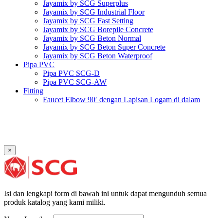
Jayamix by SCG Superplus
Jayamix by SCG Industrial Floor
Jayamix by SCG Fast Setting
Jayamix by SCG Borepile Concrete
Jayamix by SCG Beton Normal
Jayamix by SCG Beton Super Concrete
Jayamix by SCG Beton Waterproof
Pipa PVC
Pipa PVC SCG-D
Pipa PVC SCG-AW
Fitting
Faucet Elbow 90′ dengan Lapisan Logam di dalam
SCG AW
Faucet Socket SCG AW
Faucet Tee dengan Lapisan Logam di dalam SCG AW
Faucet Tee SCG AW
Socket with PVC Flange SCG AW
×
Pipe Clip SCG AW
Plug SCG AW
Shinkolite
Atap Akrilik Shinkolite Shade
Atap Akrilik Shinkolite Heat Cut
Isi dan lengkapi form di bawah ini untuk dapat mengunduh semua
produk katalog yang kami miliki.