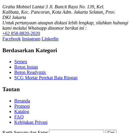
Graha Mobisel Lantai 3 Jl. Buncit Raya No. 139, Kel.
Kalibata, Kec. Pancoran, Kota Adm. Jakarta Selatan, Prov.
DKI Jakarta
Untuk pertanyaan ataupun diskusi lebih lengkap, silahkan hubungi
kami melalui Whatsapp dinomor berikut ini :
+62 858-8820-2020
Facebook
Instagram
Linkedin
Berdasarkan Kategori
Semen
Beton Instan
Beton Readymix
SCG Mortar Perekat Bata Ringan
Tautan
Beranda
Promosi
Katalog
FAQ
Kebijakan Privasi
Ketik Sesuatu dan Enter
Cari