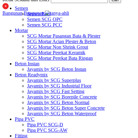
Semen
Bangunan
Bangunan
Semen Bezt
Semen SCG OPC
Semen SCG PCC
Mortar
SCG Mortar Pasangan Bata & Plester
SCG Mortar Acian Plester & Beton
SCG Mortar Non Shrink Grout
SCG Mortar Perekat Keramik
SCG Mortar Perekat Bata Ringan
Beton Instan
Jayamix by SCG Beton Instan
Beton Readymix
Jayamix by SCG Superplus
Jayamix by SCG Industrial Floor
Jayamix by SCG Fast Setting
Jayamix by SCG Borepile Concrete
Jayamix by SCG Beton Normal
Jayamix by SCG Beton Super Concrete
Jayamix by SCG Beton Waterproof
Pipa PVC
Pipa PVC SCG-D
Pipa PVC SCG-AW
Fitting