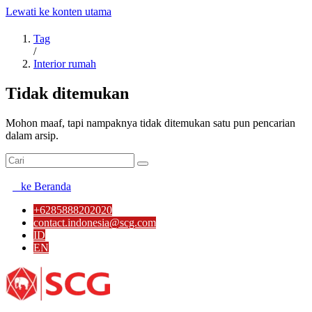
Lewati ke konten utama
Tag
/
Interior rumah
Tidak ditemukan
Mohon maaf, tapi nampaknya tidak ditemukan satu pun pencarian
dalam arsip.
ke Beranda
+6285888202020
contact.indonesia@scg.com
ID
EN