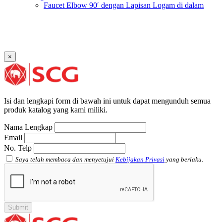
Faucet Elbow 90′ dengan Lapisan Logam di dalam
SCG AW
Faucet Socket SCG AW
Faucet Tee dengan Lapisan Logam di dalam SCG AW
Faucet Tee SCG AW
Socket with PVC Flange SCG AW
×
Pipe Clip SCG AW
Plug SCG AW
Shinkolite
Atap Akrilik Shinkolite Shade
Atap Akrilik Shinkolite Heat Cut
Isi dan lengkapi form di bawah ini untuk dapat mengunduh semua
produk katalog yang kami miliki.
Nama Lengkap
Email
No. Telp
Saya telah membaca dan menyetujui
Kebijakan Privasi
yang berlaku.