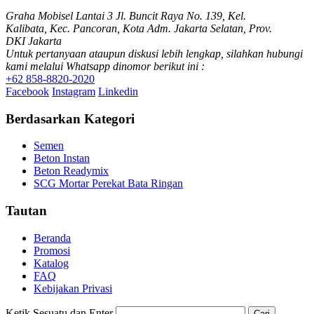
Graha Mobisel Lantai 3 Jl. Buncit Raya No. 139, Kel.
Kalibata, Kec. Pancoran, Kota Adm. Jakarta Selatan, Prov.
DKI Jakarta
Untuk pertanyaan ataupun diskusi lebih lengkap, silahkan hubungi
kami melalui Whatsapp dinomor berikut ini :
+62 858-8820-2020
Facebook
Instagram
Linkedin
Berdasarkan Kategori
Semen
Beton Instan
Beton Readymix
SCG Mortar Perekat Bata Ringan
Tautan
Beranda
Promosi
Katalog
FAQ
Kebijakan Privasi
Ketik Sesuatu dan Enter
Cari