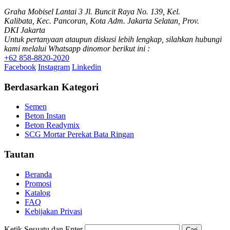
Graha Mobisel Lantai 3 Jl. Buncit Raya No. 139, Kel.
Kalibata, Kec. Pancoran, Kota Adm. Jakarta Selatan, Prov.
DKI Jakarta
Untuk pertanyaan ataupun diskusi lebih lengkap, silahkan hubungi
kami melalui Whatsapp dinomor berikut ini :
+62 858-8820-2020
Facebook
Instagram
Linkedin
Berdasarkan Kategori
Semen
Beton Instan
Beton Readymix
SCG Mortar Perekat Bata Ringan
Tautan
Beranda
Promosi
Katalog
FAQ
Kebijakan Privasi
Ketik Sesuatu dan Enter
Cari