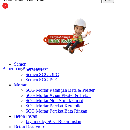
Semen
Bangunan
Bangunan
Semen Bezt
Semen SCG OPC
Semen SCG PCC
Mortar
SCG Mortar Pasangan Bata & Plester
SCG Mortar Acian Plester & Beton
SCG Mortar Non Shrink Grout
SCG Mortar Perekat Keramik
SCG Mortar Perekat Bata Ringan
Beton Instan
Jayamix by SCG Beton Instan
Beton Readymix