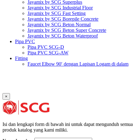
Jayamix by SCG Superplus
Jayamix by SCG Industrial Floor
Jayamix by SCG Fast Setting
Jayamix by SCG Borepile Concrete
Jayamix by SCG Beton Normal
Jayamix by SCG Beton Super Concrete
Jayamix by SCG Beton Waterproof
Pipa PVC
Pipa PVC SCG-D
Pipa PVC SCG-AW
Fitting
Faucet Elbow 90′ dengan Lapisan Logam di dalam
SCG AW
Faucet Socket SCG AW
Faucet Tee dengan Lapisan Logam di dalam SCG AW
Faucet Tee SCG AW
Socket with PVC Flange SCG AW
×
Pipe Clip SCG AW
Plug SCG AW
Shinkolite
Atap Akrilik Shinkolite Shade
Atap Akrilik Shinkolite Heat Cut
Isi dan lengkapi form di bawah ini untuk dapat mengunduh semua
produk katalog yang kami miliki.