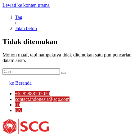
Lewati ke konten utama
Tag
/
Jalan beton
Tidak ditemukan
Mohon maaf, tapi nampaknya tidak ditemukan satu pun pencarian
dalam arsip.
ke Beranda
+6285888202020
contact.indonesia@scg.com
ID
EN