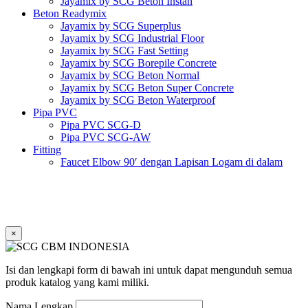
Jayamix by SCG Beton Instan
Beton Readymix
Jayamix by SCG Superplus
Jayamix by SCG Industrial Floor
Jayamix by SCG Fast Setting
Jayamix by SCG Borepile Concrete
Jayamix by SCG Beton Normal
Jayamix by SCG Beton Super Concrete
Jayamix by SCG Beton Waterproof
Pipa PVC
Pipa PVC SCG-D
Pipa PVC SCG-AW
Fitting
Faucet Elbow 90′ dengan Lapisan Logam di dalam
SCG AW
Faucet Socket SCG AW
Faucet Tee dengan Lapisan Logam di dalam SCG AW
Faucet Tee SCG AW
Socket with PVC Flange SCG AW
×
Pipe Clip SCG AW
Plug SCG AW
Shinkolite
Isi dan lengkapi form di bawah ini untuk dapat mengunduh semua
Atap Akrilik Shinkolite Shade
produk katalog yang kami miliki.
Atap Akrilik Shinkolite Heat Cut
Nama Lengkap