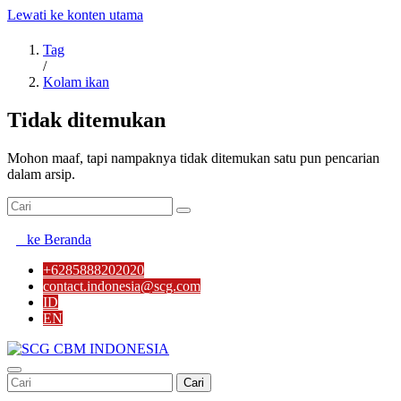
Lewati ke konten utama
Tag
/
Kolam ikan
Tidak ditemukan
Mohon maaf, tapi nampaknya tidak ditemukan satu pun pencarian
dalam arsip.
ke Beranda
+6285888202020
contact.indonesia@scg.com
ID
EN
Cari