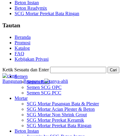
Beton Instan
Beton Readymix
SCG Mortar Perekat Bata Ringan
Tautan
Beranda
Promosi
Katalog
FAQ
Kebijakan Privasi
Ketik Sesuatu dan Enter
Cari
Semen
Bangunan
Bangunan
Semen Bezt
Semen SCG OPC
Semen SCG PCC
Mortar
SCG Mortar Pasangan Bata & Plester
SCG Mortar Acian Plester & Beton
SCG Mortar Non Shrink Grout
SCG Mortar Perekat Keramik
SCG Mortar Perekat Bata Ringan
Beton Instan