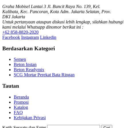
Graha Mobisel Lantai 3 Jl. Buncit Raya No. 139, Kel.
Kalibata, Kec. Pancoran, Kota Adm. Jakarta Selatan, Prov.
DKI Jakarta
Untuk pertanyaan ataupun diskusi lebih lengkap, silahkan hubungi
kami melalui Whatsapp dinomor berikut ini :
+62 858-8820-2020
Facebook
Instagram
Linkedin
Berdasarkan Kategori
Semen
Beton Instan
Beton Readymix
SCG Mortar Perekat Bata Ringan
Tautan
Beranda
Promosi
Katalog
FAQ
Kebijakan Privasi
Ketik Sesuatu dan Enter
Cari