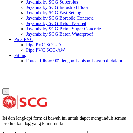
Jayamix by SCG Superplus
Jayamix by SCG Industrial Floor
Jayamix by SCG Fast Setting
Jayamix by SCG Borepile Concrete
Jayamix by SCG Beton Normal
Jayamix by SCG Beton Super Concrete
Jayamix by SCG Beton Waterproof
Pipa PVC
Pipa PVC SCG-D
Pipa PVC SCG-AW
Fitting
Faucet Elbow 90′ dengan Lapisan Logam di dalam
SCG AW
Faucet Socket SCG AW
Faucet Tee dengan Lapisan Logam di dalam SCG AW
Faucet Tee SCG AW
Socket with PVC Flange SCG AW
×
Pipe Clip SCG AW
Plug SCG AW
Shinkolite
Atap Akrilik Shinkolite Shade
Atap Akrilik Shinkolite Heat Cut
Isi dan lengkapi form di bawah ini untuk dapat mengunduh semua
produk katalog yang kami miliki.