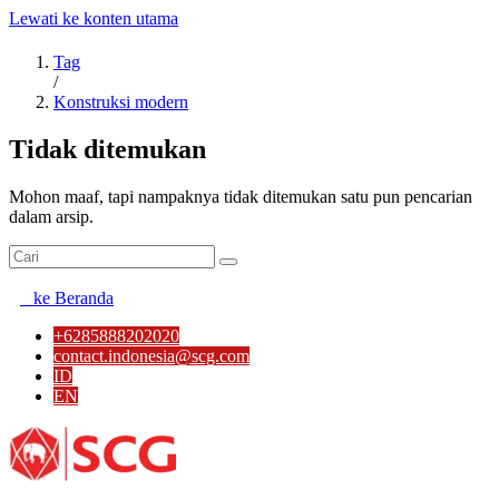
Lewati ke konten utama
Tag
/
Konstruksi modern
Tidak ditemukan
Mohon maaf, tapi nampaknya tidak ditemukan satu pun pencarian
dalam arsip.
ke Beranda
+6285888202020
contact.indonesia@scg.com
ID
EN