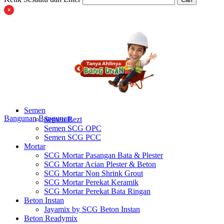
Semen
Bangunan
Bangunan
Semen Bezt
Semen SCG OPC
Semen SCG PCC
Mortar
SCG Mortar Pasangan Bata & Plester
SCG Mortar Acian Plester & Beton
SCG Mortar Non Shrink Grout
SCG Mortar Perekat Keramik
SCG Mortar Perekat Bata Ringan
Beton Instan
Jayamix by SCG Beton Instan
Beton Readymix