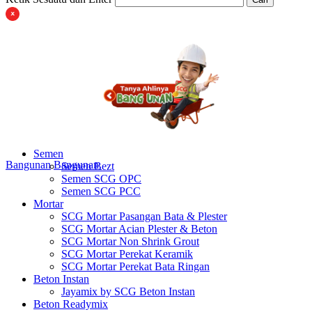
Semen
Bangunan
Bangunan
Semen Bezt
Semen SCG OPC
Semen SCG PCC
Mortar
SCG Mortar Pasangan Bata & Plester
SCG Mortar Acian Plester & Beton
SCG Mortar Non Shrink Grout
SCG Mortar Perekat Keramik
SCG Mortar Perekat Bata Ringan
Beton Instan
Jayamix by SCG Beton Instan
Beton Readymix