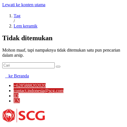
Lewati ke konten utama
Tag
/
Lem keramik
Tidak ditemukan
Mohon maaf, tapi nampaknya tidak ditemukan satu pun pencarian
dalam arsip.
ke Beranda
+6285888202020
contact.indonesia@scg.com
ID
EN