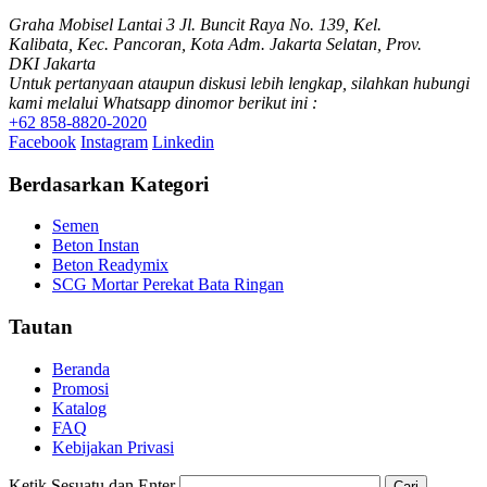
Graha Mobisel Lantai 3 Jl. Buncit Raya No. 139, Kel.
Kalibata, Kec. Pancoran, Kota Adm. Jakarta Selatan, Prov.
DKI Jakarta
Untuk pertanyaan ataupun diskusi lebih lengkap, silahkan hubungi
kami melalui Whatsapp dinomor berikut ini :
+62 858-8820-2020
Facebook
Instagram
Linkedin
Berdasarkan Kategori
Semen
Beton Instan
Beton Readymix
SCG Mortar Perekat Bata Ringan
Tautan
Beranda
Promosi
Katalog
FAQ
Kebijakan Privasi
Ketik Sesuatu dan Enter
Cari