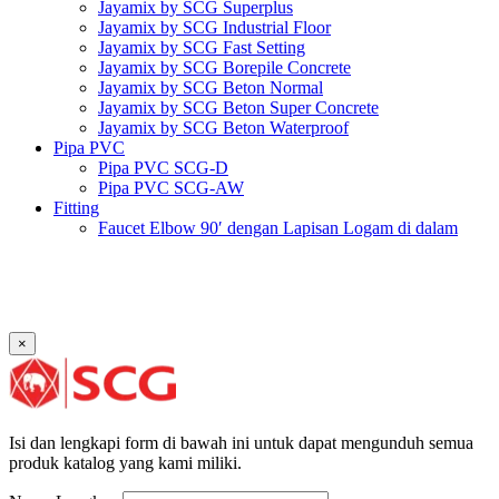
Jayamix by SCG Superplus
Jayamix by SCG Industrial Floor
Jayamix by SCG Fast Setting
Jayamix by SCG Borepile Concrete
Jayamix by SCG Beton Normal
Jayamix by SCG Beton Super Concrete
Jayamix by SCG Beton Waterproof
Pipa PVC
Pipa PVC SCG-D
Pipa PVC SCG-AW
Fitting
Faucet Elbow 90′ dengan Lapisan Logam di dalam
SCG AW
Faucet Socket SCG AW
Faucet Tee dengan Lapisan Logam di dalam SCG AW
Faucet Tee SCG AW
Socket with PVC Flange SCG AW
×
Pipe Clip SCG AW
Plug SCG AW
Shinkolite
Atap Akrilik Shinkolite Shade
Atap Akrilik Shinkolite Heat Cut
Isi dan lengkapi form di bawah ini untuk dapat mengunduh semua
produk katalog yang kami miliki.