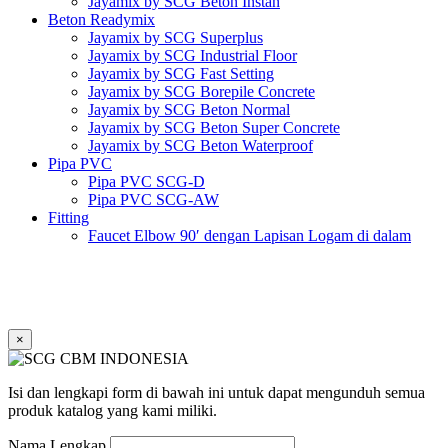
Jayamix by SCG Beton Instan
Beton Readymix
Jayamix by SCG Superplus
Jayamix by SCG Industrial Floor
Jayamix by SCG Fast Setting
Jayamix by SCG Borepile Concrete
Jayamix by SCG Beton Normal
Jayamix by SCG Beton Super Concrete
Jayamix by SCG Beton Waterproof
Pipa PVC
Pipa PVC SCG-D
Pipa PVC SCG-AW
Fitting
Faucet Elbow 90′ dengan Lapisan Logam di dalam
SCG AW
Faucet Socket SCG AW
Faucet Tee dengan Lapisan Logam di dalam SCG AW
Faucet Tee SCG AW
Socket with PVC Flange SCG AW
×
Pipe Clip SCG AW
Plug SCG AW
Shinkolite
Isi dan lengkapi form di bawah ini untuk dapat mengunduh semua
Atap Akrilik Shinkolite Shade
produk katalog yang kami miliki.
Atap Akrilik Shinkolite Heat Cut
Nama Lengkap