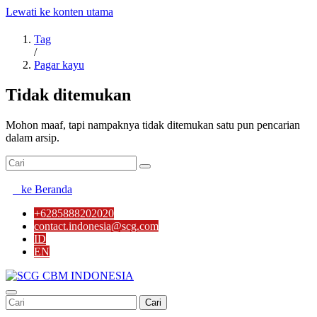
Lewati ke konten utama
Tag
/
Pagar kayu
Tidak ditemukan
Mohon maaf, tapi nampaknya tidak ditemukan satu pun pencarian
dalam arsip.
ke Beranda
+6285888202020
contact.indonesia@scg.com
ID
EN
Cari