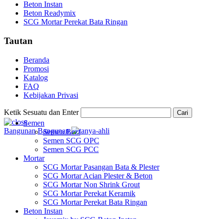
Beton Instan
Beton Readymix
SCG Mortar Perekat Bata Ringan
Tautan
Beranda
Promosi
Katalog
FAQ
Kebijakan Privasi
Ketik Sesuatu dan Enter
Cari
Semen
Bangunan
Bangunan
Semen Bezt
Semen SCG OPC
Semen SCG PCC
Mortar
SCG Mortar Pasangan Bata & Plester
SCG Mortar Acian Plester & Beton
SCG Mortar Non Shrink Grout
SCG Mortar Perekat Keramik
SCG Mortar Perekat Bata Ringan
Beton Instan