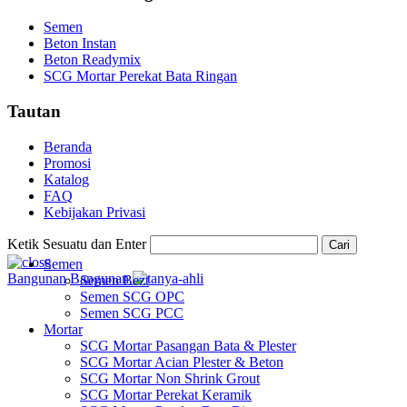
Semen
Beton Instan
Beton Readymix
SCG Mortar Perekat Bata Ringan
Tautan
Beranda
Promosi
Katalog
FAQ
Kebijakan Privasi
Ketik Sesuatu dan Enter
Cari
Semen
Bangunan
Bangunan
Semen Bezt
Semen SCG OPC
Semen SCG PCC
Mortar
SCG Mortar Pasangan Bata & Plester
SCG Mortar Acian Plester & Beton
SCG Mortar Non Shrink Grout
SCG Mortar Perekat Keramik