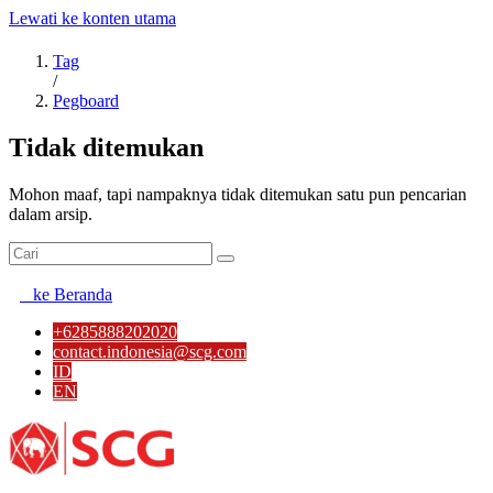
Lewati ke konten utama
Tag
/
Pegboard
Tidak ditemukan
Mohon maaf, tapi nampaknya tidak ditemukan satu pun pencarian
dalam arsip.
ke Beranda
+6285888202020
contact.indonesia@scg.com
ID
EN