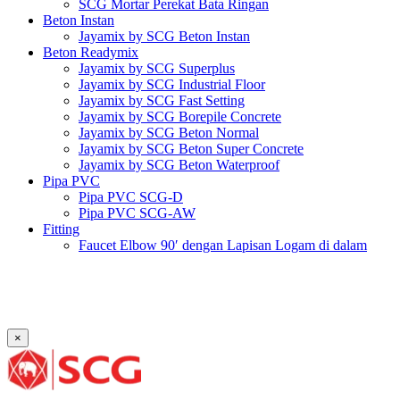
SCG Mortar Perekat Bata Ringan
Beton Instan
Jayamix by SCG Beton Instan
Beton Readymix
Jayamix by SCG Superplus
Jayamix by SCG Industrial Floor
Jayamix by SCG Fast Setting
Jayamix by SCG Borepile Concrete
Jayamix by SCG Beton Normal
Jayamix by SCG Beton Super Concrete
Jayamix by SCG Beton Waterproof
Pipa PVC
Pipa PVC SCG-D
Pipa PVC SCG-AW
Fitting
Faucet Elbow 90′ dengan Lapisan Logam di dalam
SCG AW
Faucet Socket SCG AW
Faucet Tee dengan Lapisan Logam di dalam SCG AW
Faucet Tee SCG AW
Socket with PVC Flange SCG AW
×
Pipe Clip SCG AW
Plug SCG AW
Shinkolite
Atap Akrilik Shinkolite Shade