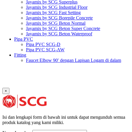
Jayamix by SCG Superplus
Jayamix by SCG Industrial Floor
Jayamix by SCG Fast Setting
Jayamix by SCG Borepile Concrete
Jayamix by SCG Beton Normal
Jayamix by SCG Beton Super Concrete
Jayamix by SCG Beton Waterproof
Pipa PVC
Pipa PVC SCG-D
Pipa PVC SCG-AW
Fitting
Faucet Elbow 90′ dengan Lapisan Logam di dalam
SCG AW
Faucet Socket SCG AW
Faucet Tee dengan Lapisan Logam di dalam SCG AW
Faucet Tee SCG AW
Socket with PVC Flange SCG AW
×
Pipe Clip SCG AW
Plug SCG AW
Shinkolite
Atap Akrilik Shinkolite Shade
Atap Akrilik Shinkolite Heat Cut
Isi dan lengkapi form di bawah ini untuk dapat mengunduh semua
produk katalog yang kami miliki.