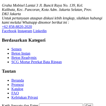
Graha Mobisel Lantai 3 Jl. Buncit Raya No. 139, Kel.
Kalibata, Kec. Pancoran, Kota Adm. Jakarta Selatan, Prov.
DKI Jakarta
Untuk pertanyaan ataupun diskusi lebih lengkap, silahkan hubungi
kami melalui Whatsapp dinomor berikut ini :
+62 858-8820-2020
Facebook
Instagram
Linkedin
Berdasarkan Kategori
Semen
Beton Instan
Beton Readymix
SCG Mortar Perekat Bata Ringan
Tautan
Beranda
Promosi
Katalog
FAQ
Kebijakan Privasi
Ketik Sesuatu dan Enter
Cari