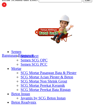
Semen
Bangunan
Bangunan
Semen Bezt
Semen SCG OPC
Semen SCG PCC
Mortar
SCG Mortar Pasangan Bata & Plester
SCG Mortar Acian Plester & Beton
SCG Mortar Non Shrink Grout
SCG Mortar Perekat Keramik
SCG Mortar Perekat Bata Ringan
Beton Instan
Jayamix by SCG Beton Instan
Beton Readymix