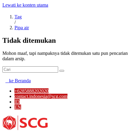
Lewati ke konten utama
Tag
/
Pipa air
Tidak ditemukan
Mohon maaf, tapi nampaknya tidak ditemukan satu pun pencarian
dalam arsip.
ke Beranda
+6285888202020
contact.indonesia@scg.com
ID
EN