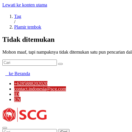
Lewati ke konten utama
Tag
/
Plamir tembok
Tidak ditemukan
Mohon maaf, tapi nampaknya tidak ditemukan satu pun pencarian dal
ke Beranda
+6285888202020
contact.indonesia@scg.com
ID
EN