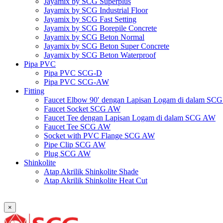
Jayamix by SCG Superplus
Jayamix by SCG Industrial Floor
Jayamix by SCG Fast Setting
Jayamix by SCG Borepile Concrete
Jayamix by SCG Beton Normal
Jayamix by SCG Beton Super Concrete
Jayamix by SCG Beton Waterproof
Pipa PVC
Pipa PVC SCG-D
Pipa PVC SCG-AW
Fitting
Faucet Elbow 90′ dengan Lapisan Logam di dalam SC
Faucet Socket SCG AW
Faucet Tee dengan Lapisan Logam di dalam SCG AW
Faucet Tee SCG AW
Socket with PVC Flange SCG AW
Pipe Clip SCG AW
Plug SCG AW
Shinkolite
Atap Akrilik Shinkolite Shade
Atap Akrilik Shinkolite Heat Cut
×