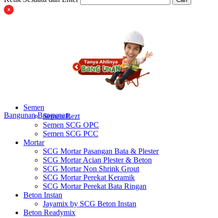
Semen
Bangunan
Bangunan
Semen Bezt
Semen SCG OPC
Semen SCG PCC
Mortar
SCG Mortar Pasangan Bata & Plester
SCG Mortar Acian Plester & Beton
SCG Mortar Non Shrink Grout
SCG Mortar Perekat Keramik
SCG Mortar Perekat Bata Ringan
Beton Instan
Jayamix by SCG Beton Instan
Beton Readymix