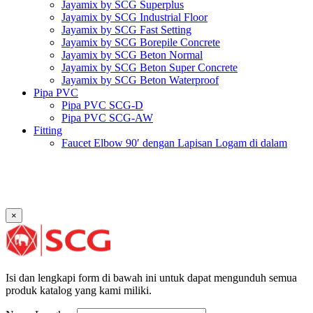
Jayamix by SCG Superplus
Jayamix by SCG Industrial Floor
Jayamix by SCG Fast Setting
Jayamix by SCG Borepile Concrete
Jayamix by SCG Beton Normal
Jayamix by SCG Beton Super Concrete
Jayamix by SCG Beton Waterproof
Pipa PVC
Pipa PVC SCG-D
Pipa PVC SCG-AW
Fitting
Faucet Elbow 90′ dengan Lapisan Logam di dalam
SCG AW
Faucet Socket SCG AW
Faucet Tee dengan Lapisan Logam di dalam SCG AW
Faucet Tee SCG AW
Socket with PVC Flange SCG AW
×
Pipe Clip SCG AW
Plug SCG AW
Shinkolite
Atap Akrilik Shinkolite Shade
Atap Akrilik Shinkolite Heat Cut
Isi dan lengkapi form di bawah ini untuk dapat mengunduh semua
produk katalog yang kami miliki.