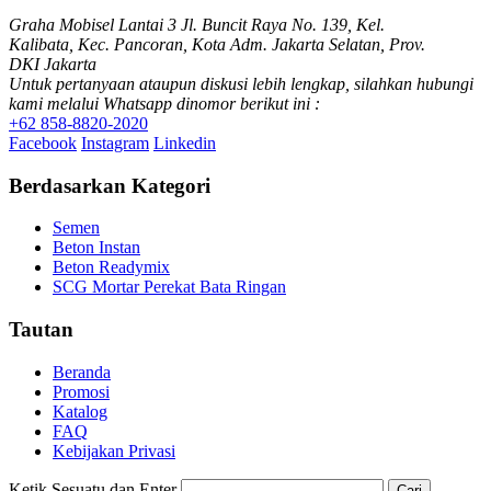
Graha Mobisel Lantai 3 Jl. Buncit Raya No. 139, Kel.
Kalibata, Kec. Pancoran, Kota Adm. Jakarta Selatan, Prov.
DKI Jakarta
Untuk pertanyaan ataupun diskusi lebih lengkap, silahkan hubungi
kami melalui Whatsapp dinomor berikut ini :
+62 858-8820-2020
Facebook
Instagram
Linkedin
Berdasarkan Kategori
Semen
Beton Instan
Beton Readymix
SCG Mortar Perekat Bata Ringan
Tautan
Beranda
Promosi
Katalog
FAQ
Kebijakan Privasi
Ketik Sesuatu dan Enter
Cari