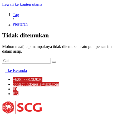
Lewati ke konten utama
Tag
/
Plesteran
Tidak ditemukan
Mohon maaf, tapi nampaknya tidak ditemukan satu pun pencarian
dalam arsip.
ke Beranda
+6285888202020
contact.indonesia@scg.com
ID
EN