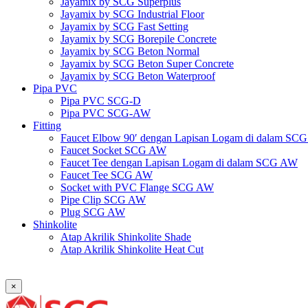
Jayamix by SCG Superplus
Jayamix by SCG Industrial Floor
Jayamix by SCG Fast Setting
Jayamix by SCG Borepile Concrete
Jayamix by SCG Beton Normal
Jayamix by SCG Beton Super Concrete
Jayamix by SCG Beton Waterproof
Pipa PVC
Pipa PVC SCG-D
Pipa PVC SCG-AW
Fitting
Faucet Elbow 90′ dengan Lapisan Logam di dalam SC
Faucet Socket SCG AW
Faucet Tee dengan Lapisan Logam di dalam SCG AW
Faucet Tee SCG AW
Socket with PVC Flange SCG AW
Pipe Clip SCG AW
Plug SCG AW
Shinkolite
Atap Akrilik Shinkolite Shade
Atap Akrilik Shinkolite Heat Cut
×