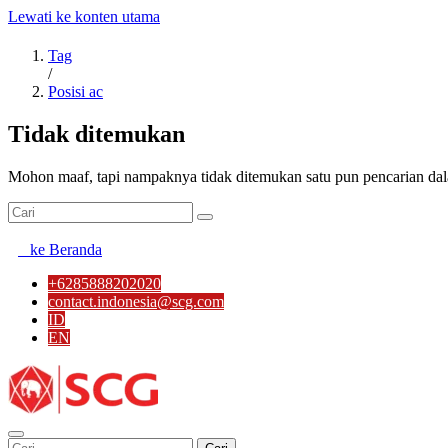
Lewati ke konten utama
Tag
/
Posisi ac
Tidak ditemukan
Mohon maaf, tapi nampaknya tidak ditemukan satu pun pencarian dal
ke Beranda
+6285888202020
contact.indonesia@scg.com
ID
EN