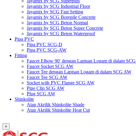
Jayamix by SCG Superplus
Jayamix by SCG Industrial Floor
Jayamix by SCG Fast Setting
Jayamix by SCG Borepile Concrete
Jayamix by SCG Beton Normal
Jayamix by SCG Beton Super Concrete
Jayamix by SCG Beton Waterproof
Pipa PVC
Pipa PVC SCG-D
Pipa PVC SCG-AW
Fitting
Faucet Elbow 90′ dengan Lapisan Logam di dalam SC
Faucet Socket SCG AW
Faucet Tee dengan Lapisan Logam di dalam SCG AW
Faucet Tee SCG AW
Socket with PVC Flange SCG AW
Pipe Clip SCG AW
Plug SCG AW
Shinkolite
Atap Akrilik Shinkolite Shade
Atap Akrilik Shinkolite Heat Cut
×