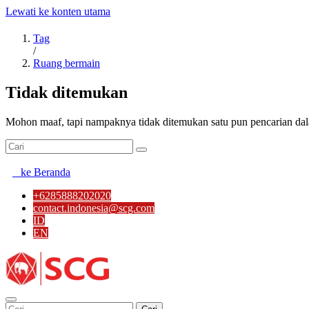
Lewati ke konten utama
Tag
/
Ruang bermain
Tidak ditemukan
Mohon maaf, tapi nampaknya tidak ditemukan satu pun pencarian dal
ke Beranda
+6285888202020
contact.indonesia@scg.com
ID
EN