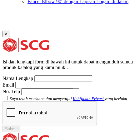
Faucet Elbow 90′ dengan Lapisan Logam di dalam
SCG AW
Faucet Socket SCG AW
Faucet Tee dengan Lapisan Logam di dalam SCG AW
Faucet Tee SCG AW
Socket with PVC Flange SCG AW
×
Pipe Clip SCG AW
Plug SCG AW
Shinkolite
Atap Akrilik Shinkolite Shade
Atap Akrilik Shinkolite Heat Cut
Isi dan lengkapi form di bawah ini untuk dapat mengunduh semua
produk katalog yang kami miliki.
Nama Lengkap
Email
No. Telp
Saya telah membaca dan menyetujui
Kebijakan Privasi
yang berlaku.