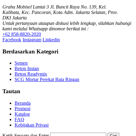
Graha Mobisel Lantai 3 Jl. Buncit Raya No. 139, Kel.
Kalibata, Kec. Pancoran, Kota Adm. Jakarta Selatan, Prov.
DKI Jakarta
Untuk pertanyaan ataupun diskusi lebih lengkap, silahkan hubungi
kami melalui Whatsapp dinomor berikut ini :
+62 858-8820-2020
Facebook
Instagram
Linkedin
Berdasarkan Kategori
Semen
Beton Instan
Beton Readymix
SCG Mortar Perekat Bata Ringan
Tautan
Beranda
Promosi
Katalog
FAQ
Kebijakan Privasi
Ketik Sesuatu dan Enter
Cari