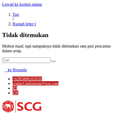
Lewati ke konten utama
Tag
/
Rumah letter l
Tidak ditemukan
Mohon maaf, tapi nampaknya tidak ditemukan satu pun pencarian
dalam arsip.
ke Beranda
+6285888202020
contact.indonesia@scg.com
ID
EN