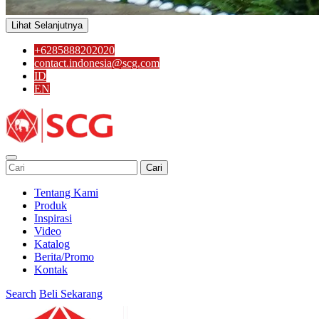
Lihat Selanjutnya
+6285888202020
contact.indonesia@scg.com
ID
EN
Cari
Tentang Kami
Produk
Inspirasi
Video
Katalog
Berita/Promo
Kontak
Search
Beli Sekarang