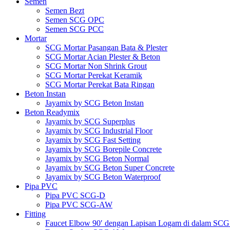
Semen
Semen Bezt
Semen SCG OPC
Semen SCG PCC
Mortar
SCG Mortar Pasangan Bata & Plester
SCG Mortar Acian Plester & Beton
SCG Mortar Non Shrink Grout
SCG Mortar Perekat Keramik
SCG Mortar Perekat Bata Ringan
Beton Instan
Jayamix by SCG Beton Instan
Beton Readymix
Jayamix by SCG Superplus
Jayamix by SCG Industrial Floor
Jayamix by SCG Fast Setting
Jayamix by SCG Borepile Concrete
Jayamix by SCG Beton Normal
Jayamix by SCG Beton Super Concrete
Jayamix by SCG Beton Waterproof
Pipa PVC
Pipa PVC SCG-D
Pipa PVC SCG-AW
Fitting
Faucet Elbow 90′ dengan Lapisan Logam di dalam SC