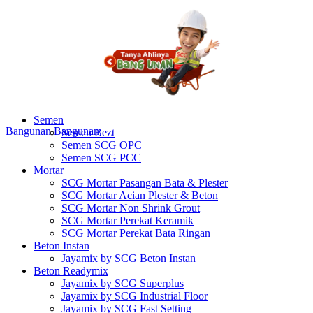
Semen
Bangunan
Bangunan
Semen Bezt
Semen SCG OPC
Semen SCG PCC
Mortar
SCG Mortar Pasangan Bata & Plester
SCG Mortar Acian Plester & Beton
SCG Mortar Non Shrink Grout
SCG Mortar Perekat Keramik
SCG Mortar Perekat Bata Ringan
Beton Instan
Jayamix by SCG Beton Instan
Beton Readymix
Jayamix by SCG Superplus
Jayamix by SCG Industrial Floor
Jayamix by SCG Fast Setting