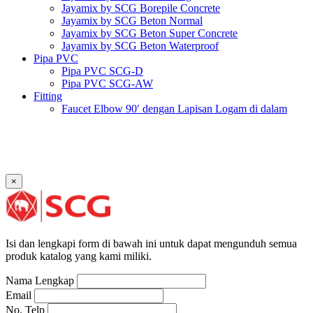
Jayamix by SCG Borepile Concrete
Jayamix by SCG Beton Normal
Jayamix by SCG Beton Super Concrete
Jayamix by SCG Beton Waterproof
Pipa PVC
Pipa PVC SCG-D
Pipa PVC SCG-AW
Fitting
Faucet Elbow 90′ dengan Lapisan Logam di dalam
SCG AW
Faucet Socket SCG AW
Faucet Tee dengan Lapisan Logam di dalam SCG AW
Faucet Tee SCG AW
Socket with PVC Flange SCG AW
×
Pipe Clip SCG AW
Plug SCG AW
Shinkolite
Atap Akrilik Shinkolite Shade
Atap Akrilik Shinkolite Heat Cut
Isi dan lengkapi form di bawah ini untuk dapat mengunduh semua
produk katalog yang kami miliki.
Nama Lengkap
Email
No. Telp