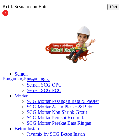
Ketik Sesuatu dan Enter
Cari
Semen
Bangunan
Bangunan
Semen Bezt
Semen SCG OPC
Semen SCG PCC
Mortar
SCG Mortar Pasangan Bata & Plester
SCG Mortar Acian Plester & Beton
SCG Mortar Non Shrink Grout
SCG Mortar Perekat Keramik
SCG Mortar Perekat Bata Ringan
Beton Instan
Jayamix by SCG Beton Instan