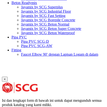
Beton Readymix
Jayamix by SCG Superplus
Jayamix by SCG Industrial Floor
Jayamix by SCG Fast Setting
Jayamix by SCG Borepile Concrete
Jayamix by SCG Beton Normal
Jayamix by SCG Beton Super Concrete
Jayamix by SCG Beton Waterproof
Pipa PVC
Pipa PVC SCG-D
Pipa PVC SCG-AW
Fitting
Faucet Elbow 90′ dengan Lapisan Logam di dalam
SCG AW
Faucet Socket SCG AW
Faucet Tee dengan Lapisan Logam di dalam SCG AW
Faucet Tee SCG AW
Socket with PVC Flange SCG AW
×
Pipe Clip SCG AW
Plug SCG AW
Shinkolite
Atap Akrilik Shinkolite Shade
Atap Akrilik Shinkolite Heat Cut
Isi dan lengkapi form di bawah ini untuk dapat mengunduh semua
produk katalog yang kami miliki.